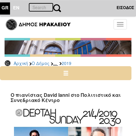
GR
EN
ΕΙΣΟΔΟΣ
Ο
Toggle
ΔΗΜΟΣ
navigati
Δελτία
Τύπου
Αρχείο
...
Αρχική
Ο Δήμος
2019
2026
2025
2024
2023
Ο πιανίστας David Ianni στο Πολιτιστικό και
Συνεδριακό Κέντρο
2022
2021
2020
2019