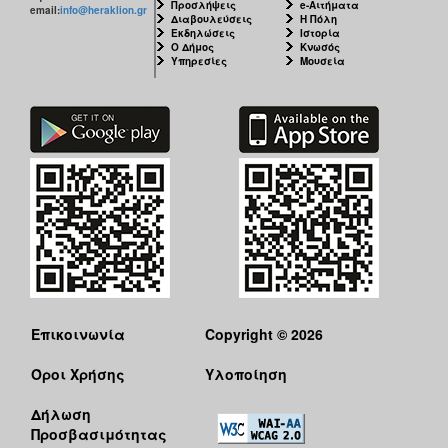
Προσλήψεις
e-Αιτήματα
email:
info@heraklion.gr
Διαβουλεύσεις
Η Πόλη
Εκδηλώσεις
Ιστορία
Ο Δήμος
Κνωσός
Υπηρεσίες
Μουσεία
Επικοινωνία
Copyright © 2026
Όροι Χρήσης
Υλοποίηση
Δήλωση
Προσβασιμότητας