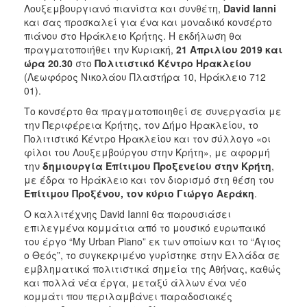
Λουξεμβουργιανό πιανίστα και συνθέτη,
David
Ianni
ΑΝΘΕΚΤΙΚΗ
ΠΟΛΗ
και σας προσκαλεί για ένα και μοναδικό κονσέρτο
πιάνου στο Ηράκλειο Κρήτης. Η εκδήλωση θα
πραγματοποιήθει την Κυριακή,
21 Απριλίου 2019 και
ώρα 20.30
στο
Πολιτιστικό Κέντρο Ηρακλείου
(Λεωφόρος Νικολάου Πλαστήρα 10, Ηράκλειο 712
01).
Το κονσέρτο θα πραγματοποιηθεί σε συνεργασία με
την Περιφέρεια Κρήτης, τον Δήμο Ηρακλείου, το
Πολιτιστικό Κέντρο Ηρακλείου και τον σύλλογο «οι
φίλοι του Λουξεμβούργου στην Κρήτη», με αφορμή
την
δημιουργία Eπίτιμου Προξενείου στην Κρήτη
,
με έδρα το Ηράκλειο και τον διορισμό στη θέση του
Επίτιμου Προξένου, τον κύριο Γιώργο Αεράκη
.
Ο καλλιτέχνης David Ianni θα παρουσιάσει
επιλεγμένα κομμάτια από το μουσικό ευρωπαικό
του έργο “My Urban Piano” εκ των οποίων και το “Άγιος
ο Θεός”, το συγκεκριμένο γυρίστηκε στην Ελλάδα σε
εμβληματικά πολιτιστικά σημεία της Αθήνας, καθώς
και πολλά νέα έργα, μεταξύ άλλων ένα νέο
κομμάτι που περιλαμβάνει παραδοσιακές