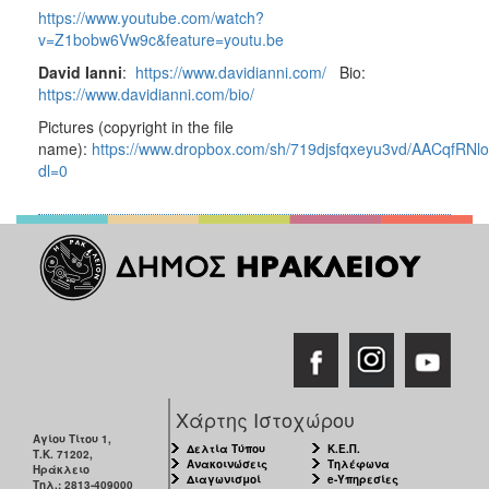
https://www.youtube.com/watch?
v=Z1bobw6Vw9c&feature=youtu.be
David Ianni
:
https://www.davidianni.com/
Bio:
https://www.davidianni.com/bio/
Pictures (copyright in the file
name):
https://www.dropbox.com/sh/719djsfqxeyu3vd/AACqfRNl
dl=0
Χάρτης Ιστοχώρου
Αγίου Τίτου 1,
Δελτία Τύπου
Κ.Ε.Π.
Τ.Κ. 71202,
Ανακοινώσεις
Τηλέφωνα
Ηράκλειο
Διαγωνισμοί
e-Υπηρεσίες
Τηλ.: 2813-409000