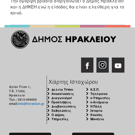
Την όμορφη βραδιά διοργανώνει ο Δήμος Ηρακλείου
ΑΝΘΕΚΤΙΚΗ
και η ΔΗΚΕΗ ενώ η είσοδος θα είναι ελεύθερη για το
ΠΟΛΗ
κοινό.
Χάρτης Ιστοχώρου
Αγίου Τίτου 1,
Δελτία Τύπου
Κ.Ε.Π.
Τ.Κ. 71202,
Ανακοινώσεις
Τηλέφωνα
Ηράκλειο
Διαγωνισμοί
e-Υπηρεσίες
Τηλ.: 2813-409000
Προσλήψεις
e-Αιτήματα
email:
info@heraklion.gr
Διαβουλεύσεις
Η Πόλη
Εκδηλώσεις
Ιστορία
Ο Δήμος
Κνωσός
Υπηρεσίες
Μουσεία