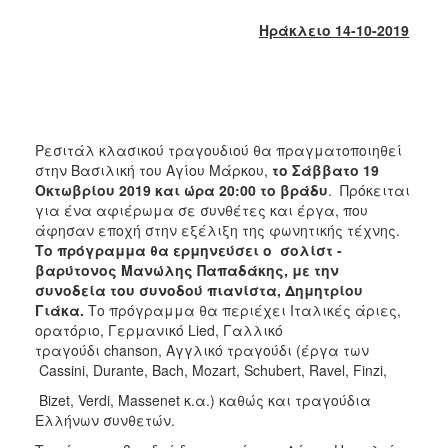
2018
Ηράκλειο 14-10-2019
2017
2016
2015
2013
Ρεσιτάλ κλασικού τραγουδιού θα πραγματοποιηθεί
2012
στην Βασιλική του Αγίου Μάρκου,
το Σάββατο 19
2011
Οκτωβρίου 2019 και ώρα 20:00 το βράδυ
. Πρόκειται
για ένα αφιέρωμα σε συνθέτες και έργα, που
2010
άφησαν εποχή στην εξέλιξη της φωνητικής τέχνης.
2006
Το πρόγραμμα θα ερμηνεύσει ο σολίστ -
βαρύτονος Μανώλης Παπαδάκης, με την
συνοδεία του συνοδού πιανίστα, Δημητρίου
Γιάκα.
Το πρόγραμμα θα περιέχει Ιταλικές άριες,
ορατόριο, Γερμανικό Lied, Γαλλικό
Ο
τραγούδι chanson, Αγγλικό τραγούδι (έργα των
ΤΟΠΟΣ
Cassini, Durante, Bach, Mozart, Schubert, Ravel, Finzi,
ΜΑΣ
Bizet, Verdi, Massenet κ.α.) καθώς και τραγούδια
ΠΟΛΙΤΙΣΜΟΣ
Ελλήνων συνθετών.