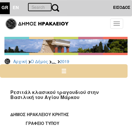
GR
EN
ΕΙΣΟΔΟΣ
Ο
Toggle
ΔΗΜΟΣ
navigati
Δελτία
Τύπου
Αρχείο
...
Αρχική
Ο Δήμος
2019
2026
2025
2024
2023
Ρεσιτάλ κλασικού τραγουδιού στην
Βασιλική του Αγίου Μάρκου
2022
2021
ΔΗΜΟΣ ΗΡΑΚΛΕΙΟΥ ΚΡΗΤΗΣ
2020
ΓΡΑΦΕΙΟ ΤΥΠΟΥ
2019