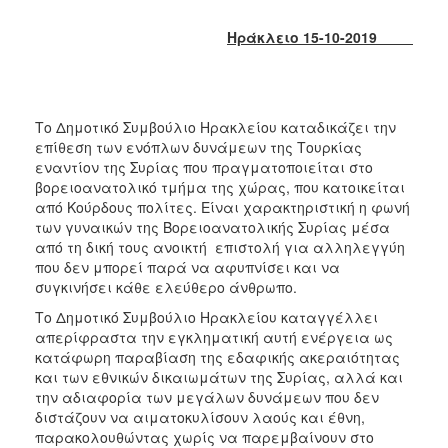
2018
2017
Ηράκλειο 15-10-2019
2016
2015
2013
Το Δημοτικό Συμβούλιο Ηρακλείου καταδικάζει την
επίθεση των ενόπλων δυνάμεων της Τουρκίας
2012
εναντίον της Συρίας που πραγματοποιείται στο
2011
βορειοανατολικό τμήμα της χώρας, που κατοικείται
από Κούρδους πολίτες. Είναι χαρακτηριστική η φωνή
2010
των γυναικών της Βορειοανατολικής Συρίας μέσα
2006
από τη δική τους ανοικτή επιστολή για αλληλεγγύη
που δεν μπορεί παρά να αφυπνίσει και να
συγκινήσει κάθε ελεύθερο άνθρωπο.
Το Δημοτικό Συμβούλιο Ηρακλείου καταγγέλλει
απερίφραστα την εγκληματική αυτή ενέργεια ως
Ο
ΤΟΠΟΣ
κατάφωρη παραβίαση της εδαφικής ακεραιότητας
ΜΑΣ
και των εθνικών δικαιωμάτων της Συρίας, αλλά και
την αδιαφορία των μεγάλων δυνάμεων που δεν
ΠΟΛΙΤΙΣΜΟΣ
διστάζουν να αιματοκυλίσουν λαούς και έθνη,
παρακολουθώντας χωρίς να παρεμβαίνουν στο