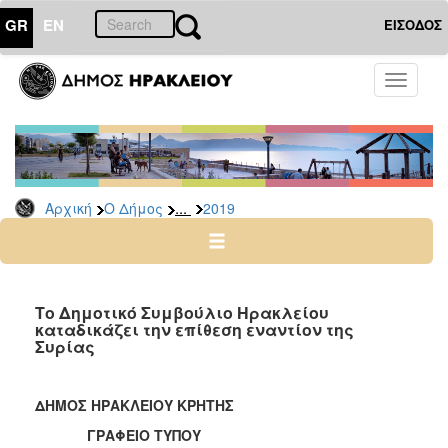
GR
EN
ΕΙΣΟΔΟΣ
Ο
Toggle
ΔΗΜΟΣ
navigati
Δελτία
Τύπου
Αρχείο
...
Αρχική
Ο Δήμος
2019
2026
2025
2024
2023
Το Δημοτικό Συμβούλιο Ηρακλείου
καταδικάζει την επίθεση εναντίον της
2022
Συρίας
2021
2020
ΔΗΜΟΣ ΗΡΑΚΛΕΙΟΥ ΚΡΗΤΗΣ
2019
ΓΡΑΦΕΙΟ ΤΥΠΟΥ