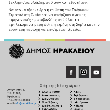
ξεκλήρισμα ολόκληρων λαών και εθνοτήτων.
ΑΝΘΕΚΤΙΚΗ
ΠΟΛΗ
Να σταματήσει τώρα η επίθεση του Τούρκικου
Στρατού στη Συρία και να υπάρξουν άμεσες
ειρηνευτικές πρωτοβουλίες από όλα τα
εμπλεκόμενα μέρη ώστε η ειρήνη στη Συρία και την
ευρύτερη περιοχή να επιστρέψει άμεσα.
Χάρτης Ιστοχώρου
Αγίου Τίτου 1,
Δελτία Τύπου
Κ.Ε.Π.
Τ.Κ. 71202,
Ανακοινώσεις
Τηλέφωνα
Ηράκλειο
Διαγωνισμοί
e-Υπηρεσίες
Τηλ.: 2813-409000
Προσλήψεις
e-Αιτήματα
email:
info@heraklion.gr
Διαβουλεύσεις
Η Πόλη
Εκδηλώσεις
Ιστορία