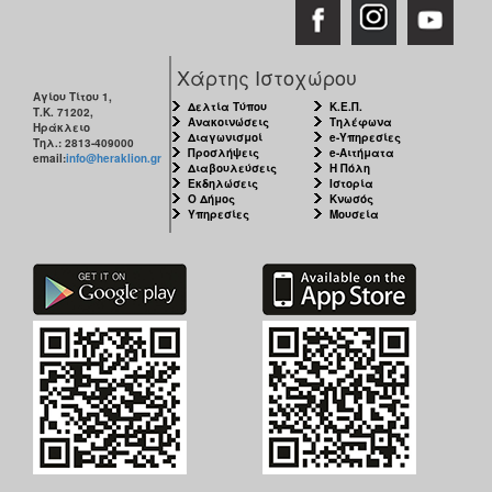
ΑΝΘΕΚΤΙΚΗ
ΠΟΛΗ
Χάρτης Ιστοχώρου
Αγίου Τίτου 1,
Δελτία Τύπου
Κ.Ε.Π.
Τ.Κ. 71202,
Ανακοινώσεις
Τηλέφωνα
Ηράκλειο
Διαγωνισμοί
e-Υπηρεσίες
Τηλ.: 2813-409000
Προσλήψεις
e-Αιτήματα
email:
info@heraklion.gr
Διαβουλεύσεις
Η Πόλη
Εκδηλώσεις
Ιστορία
Ο Δήμος
Κνωσός
Υπηρεσίες
Μουσεία