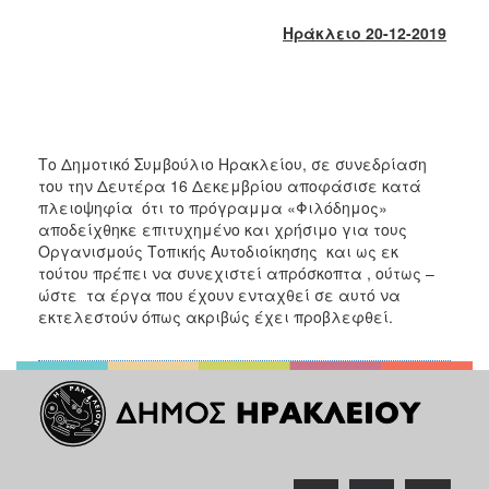
2018
Ηράκλειο 20-12-2019
2017
2016
2015
2013
Το Δημοτικό Συμβούλιο Ηρακλείου, σε συνεδρίαση
2012
του την Δευτέρα 16 Δεκεμβρίου αποφάσισε κατά
2011
πλειοψηφία ότι το πρόγραμμα «Φιλόδημος»
αποδείχθηκε επιτυχημένο και χρήσιμο για τους
2010
Οργανισμούς Τοπικής Αυτοδιοίκησης και ως εκ
2006
τούτου πρέπει να συνεχιστεί απρόσκοπτα , ούτως –
ώστε τα έργα που έχουν ενταχθεί σε αυτό να
εκτελεστούν όπως ακριβώς έχει προβλεφθεί.
Ο
ΤΟΠΟΣ
ΜΑΣ
ΠΟΛΙΤΙΣΜΟΣ