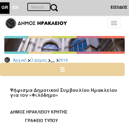
GR
EN
ΕΙΣΟΔΟΣ
Ο
Toggle
ΔΗΜΟΣ
navigati
Δελτία
Τύπου
Αρχείο
...
Αρχική
Ο Δήμος
2019
2026
2025
2024
2023
Ψήφισμα Δημοτικού Συμβουλίου Ηρακλείου
για τον «Φιλόδημο»
2022
2021
ΔΗΜΟΣ ΗΡΑΚΛΕΙΟΥ ΚΡΗΤΗΣ
2020
ΓΡΑΦΕΙΟ ΤΥΠΟΥ
2019