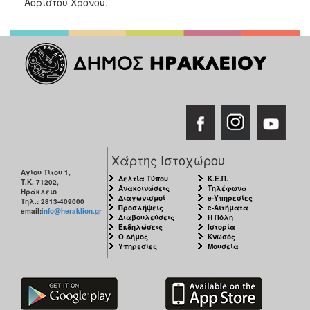
Αορίστου Χρόνου.
ΑΝΘΕΚΤΙΚΗ
ΠΟΛΗ
Χάρτης Ιστοχώρου
Αγίου Τίτου 1,
Δελτία Τύπου
Κ.Ε.Π.
Τ.Κ. 71202,
Ανακοινώσεις
Τηλέφωνα
Ηράκλειο
Διαγωνισμοί
e-Υπηρεσίες
Τηλ.: 2813-409000
Προσλήψεις
e-Αιτήματα
email:
info@heraklion.gr
Διαβουλεύσεις
Η Πόλη
Εκδηλώσεις
Ιστορία
Ο Δήμος
Κνωσός
Υπηρεσίες
Μουσεία