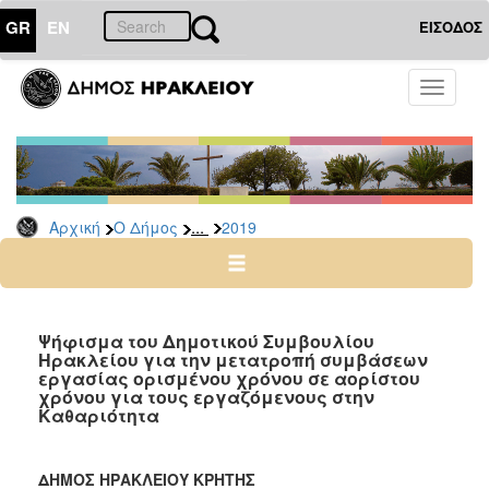
GR
EN
ΕΙΣΟΔΟΣ
Ο
Toggle
ΔΗΜΟΣ
navigati
Δελτία
Τύπου
Αρχείο
...
Αρχική
Ο Δήμος
2019
2026
2025
2024
2023
Ψήφισμα του Δημοτικού Συμβουλίου
Ηρακλείου για την μετατροπή συμβάσεων
2022
εργασίας ορισμένου χρόνου σε αορίστου
2021
χρόνου για τους εργαζόμενους στην
Kαθαριότητα
2020
2019
ΔΗΜΟΣ ΗΡΑΚΛΕΙΟΥ ΚΡΗΤΗΣ