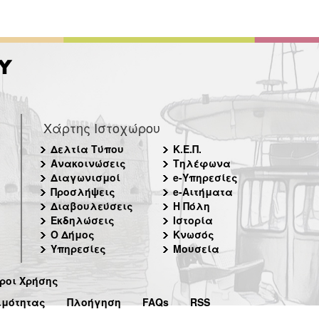
Χάρτης Ιστοχώρου
Δελτία Τύπου
Κ.Ε.Π.
Ανακοινώσεις
Τηλέφωνα
Διαγωνισμοί
e-Υπηρεσίες
Προσλήψεις
e-Αιτήματα
Διαβουλεύσεις
Η Πόλη
Εκδηλώσεις
Ιστορία
Ο Δήμος
Κνωσός
Υπηρεσίες
Μουσεία
ροι Χρήσης
ιμότητας
Πλοήγηση
FAQs
RSS