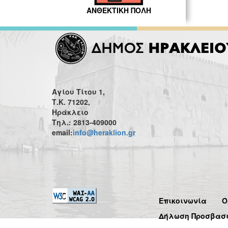
ΑΝΘΕΚΤΙΚΗ ΠΟΛΗ
Αγίου Τίτου 1,
Τ.Κ. 71202,
Ηράκλειο
Τηλ.: 2813-409000
email:
info@heraklion.gr
Επικοινωνία
Ό
Δήλωση Προσβασ