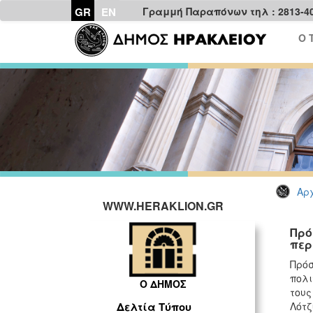
GR
EN
Γραμμή Παραπόνων τηλ : 2813-4
Ο 
Αρχ
WWW.HERAKLION.GR
Πρό
περ
Πρόσ
πολι
Ο ΔΗΜΟΣ
τους
Λότζ
Δελτία Τύπου