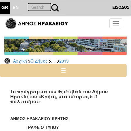
GR
EN
ΕΙΣΟΔΟΣ
Ο
Toggle
ΔΗΜΟΣ
navigati
Δελτία
Τύπου
Αρχείο
...
Αρχική
Ο Δήμος
2019
2026
2025
2024
2023
To πρόγραμμα του Φεστιβάλ του Δήμου
Ηρακλείου «Κρήτη, μια ιστορία, 5+1
2022
πολιτισμοί»
2021
2020
ΔΗΜΟΣ ΗΡΑΚΛΕΙΟΥ ΚΡΗΤΗΣ
2019
ΓΡΑΦΕΙΟ ΤΥΠΟΥ