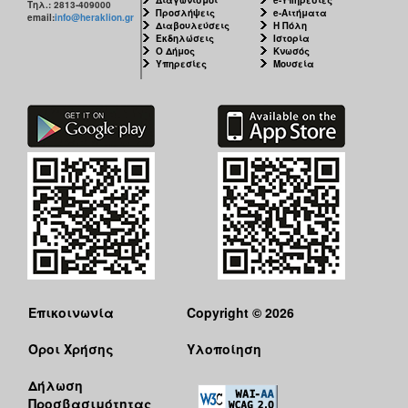
Τηλ.: 2813-409000
Προσλήψεις
e-Αιτήματα
email:
info@heraklion.gr
Διαβουλεύσεις
Η Πόλη
Εκδηλώσεις
Ιστορία
Ο Δήμος
Κνωσός
Υπηρεσίες
Μουσεία
Επικοινωνία
Copyright © 2026
Όροι Χρήσης
Υλοποίηση
Δήλωση
Προσβασιμότητας