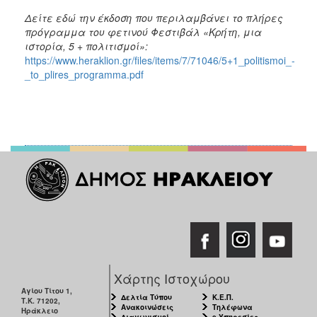
Δείτε εδώ την έκδοση που περιλαμβάνει το πλήρες
πρόγραμμα του φετινού Φεστιβάλ «Κρήτη, μια
ιστορία, 5 + πολιτισμοί»:
https://www.heraklion.gr/files/items/7/71046/5+1_politismoi_-
_to_plires_programma.pdf
Χάρτης Ιστοχώρου
Αγίου Τίτου 1,
Δελτία Τύπου
Κ.Ε.Π.
Τ.Κ. 71202,
Ανακοινώσεις
Τηλέφωνα
Ηράκλειο
Διαγωνισμοί
e-Υπηρεσίες