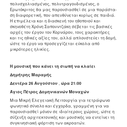
πολυσχολιασμένος, πολυτραγου­δισμένος, ο
Ερωτόκριτος θα μας παρουσιασθεί σε μια παράστα­
ση διαφορετική, που απευθύνεται κυρίως σε παιδιά.
Η επιμέλεια και η διασκευή του ηθοποιού και
σκηνοθέτη Χρόνη Σαπουντζάκη σέβεται τις βασικές
αρχές του έργου του Κορνάρου, τους χαρακτήρες
και τις ηθικές αξίες του, αλλά απλουστεύει τη δομή,
ώστε το έργο να προσεγγίζεται εύκολα από
μικρότερες ηλικίες.
Η μουσική που κάνει τη σιωπή να κλαίει
Δημήτρης Μαραμής
Δευτέρα 26 Αυγούστου
,
ώρα 21:00
Άγιος Πέτρος Δομηνικανών Μοναχών
Μια Μικρή Ελεγειακή Λειτουργία για τετράφωνο
φωνητικό σύνολο και έγχορδα, γραμμένη για να
παρουσιασθεί μόνον σε ιδιαίτερους χώ­ρους, ώστε η
σύζευξη αρχιτεκτονικής και μουσικής να εντείνει τη
συ­γκινησιακή φόρτιση των ακροατών.