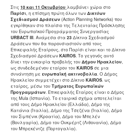
2018
Στις
10 και 11 Οκτωβρίου
λαμβάνει χώρα στο
2017
Παρίσι
, η επίσημη πρώτη όλων των
Δικτύων
2016
Σχεδιασμού Δράσεων
(Action Planning Networks) που
εγκρίθηκαν στο πλαίσιο της Τελευταίας Πρόσκλησης
2015
του Ευρωπαϊκού Προγράμματος Συνεργασίας
2013
URBACT
III
. Ανάμεσα στα
23
Δίκτυα Σχεδιασμού
Δράσεων που θα παρουσιαστούν από τους
2012
Επικεφαλής Εταίρους, στο Παρίσι είναι και το Δίκτυο
2011
Σχεδιασμού Δράσεων
KAIROS
. Το γεγονός αυτό
δίνει την ευκαιρία προβολής του
Δήμου Ηρακλείου
,
2010
ως συνδεδεμένου εταίρου του
KAIROS
σε μια
2006
συνάντηση με
ευρωπαϊκή ακτινοβολία
. Ο Δήμος
Ηρακλείου συμμετέχει στο Δίκτυο
KAIROS
. ως
εταίρος, μέσω του
Τμήματος Ευρωπαϊκών
Προγραμμάτων
. Επικεφαλής Εταίρος είναι ο Δήμος
της Mula (Ισπανία). Το εταιρικό σχήμα αποτελείται
Ο
από τους Δήμο Ηρακλείου (Ελλάδα), Δήμο της
ΤΟΠΟΣ
Κατάνια (Ίταλία), Δήμο της Τσεζένα (Ίταλία), Δήμο
ΜΑΣ
του Σιμπένικ (Κροατία), Δήμο του Μπελέν
(Βουλγαρία), Δήμο του Ουκμέρτζ (Λιθουανία), Δήμο
ΠΟΛΙΤΙΣΜΟΣ
του Μπρεκέντζε (Πορτογαλία).