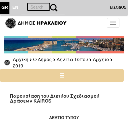
GR
EN
ΕΙΣΟΔΟΣ
Ο
Toggle
ΔΗΜΟΣ
navigati
Δελτία
Τύπου
Αρχείο
Αρχική
Ο Δήμος
Δελτία Τύπου
Αρχείο
2026
2019
2025
2024
2023
2022
Παρουσίαση του Δικτύου Σχεδιασμού
Δράσεων KAIROS
2021
2020
ΔΕΛΤΙΟ ΤΥΠΟΥ
2019