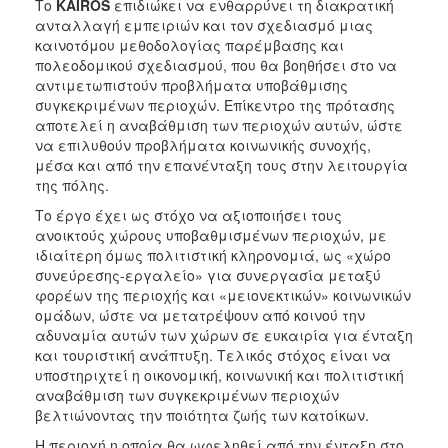
Το
KAIROS
επιδιώκει να ενθαρρύνει τη διακρατική
ΑΝΘΕΚΤΙΚΗ
ανταλλαγή εμπειριών και τον σχεδιασμό μιας
ΠΟΛΗ
καινοτόμου μεθοδολογίας παρέμβασης και
πολεοδομικού σχεδιασμού, που θα βοηθήσει στο να
αντιμετωπιστούν προβλήματα υποβάθμισης
συγκεκριμένων περιοχών. Επίκεντρο της πρότασης
αποτελεί η αναβάθμιση των περιοχών αυτών, ώστε
να επιλυθούν προβλήματα κοινωνικής συνοχής,
μέσα και από την επανένταξη τους στην λειτουργία
της πόλης.
Το έργο έχει ως στόχο να αξιοποιήσει τους
ανοικτούς χώρους υποβαθμισμένων περιοχών, με
ιδιαίτερη όμως πολιτιστική κληρονομιά, ως «χώρο
συνεύρεσης-εργαλείο» για συνεργασία μεταξύ
φορέων της περιοχής και «μειονεκτικών» κοινωνικών
ομάδων, ώστε να μετατρέψουν από κοινού την
αδυναμία αυτών των χώρων σε ευκαιρία για ένταξη
και τουριστική ανάπτυξη. Τελικός στόχος είναι να
υποστηριχτεί η οικονομική, κοινωνική και πολιτιστική
αναβάθμιση των συγκεκριμένων περιοχών
βελτιώνοντας την ποιότητα ζωής των κατοίκων.
Η περιοχή η οποία θα ωφεληθεί από την ένταξη στο