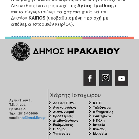
Δίκτυο θα είναι η περιοχή της
Αγίας Τριάδας,
η
οποία συγκεντρώνει τα χαρακτηριστικά του
Δικτύου
KAIROS
(υποβαθμισμένη περιοχή με
απόθεμα ιστορικών κτιρίων).
Χάρτης Ιστοχώρου
Αγίου Τίτου 1,
Δελτία Τύπου
Κ.Ε.Π.
Τ.Κ. 71202,
Ανακοινώσεις
Τηλέφωνα
Ηράκλειο
Διαγωνισμοί
e-Υπηρεσίες
Τηλ.: 2813-409000
Προσλήψεις
e-Αιτήματα
email:
info@heraklion.gr
Διαβουλεύσεις
Η Πόλη
Εκδηλώσεις
Ιστορία
Ο Δήμος
Κνωσός
Υπηρεσίες
Μουσεία