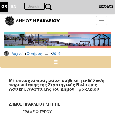
GR
EN
ΕΙΣΟΔΟΣ
Ο
Toggle
ΔΗΜΟΣ
navigati
Δελτία
Τύπου
Αρχείο
...
Αρχική
Ο Δήμος
2019
2026
2025
2024
2023
Με επιτυχία πραγματοποιήθηκε η εκδήλωση
παρουσίασης της Στρατηγικής Βιώσιμης
2022
Αστικής Ανάπτυξης του Δήμου Ηρακλείου
2021
2020
ΔΗΜΟΣ ΗΡΑΚΛΕΙΟΥ ΚΡΗΤΗΣ
2019
ΓΡΑΦΕΙΟ ΤΥΠΟΥ