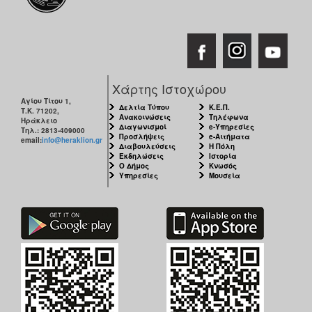
Χάρτης Ιστοχώρου
Αγίου Τίτου 1,
Δελτία Τύπου
Κ.Ε.Π.
Τ.Κ. 71202,
Ανακοινώσεις
Τηλέφωνα
Ηράκλειο
Διαγωνισμοί
e-Υπηρεσίες
Τηλ.: 2813-409000
Προσλήψεις
e-Αιτήματα
email:
info@heraklion.gr
Διαβουλεύσεις
Η Πόλη
Εκδηλώσεις
Ιστορία
Ο Δήμος
Κνωσός
Υπηρεσίες
Μουσεία