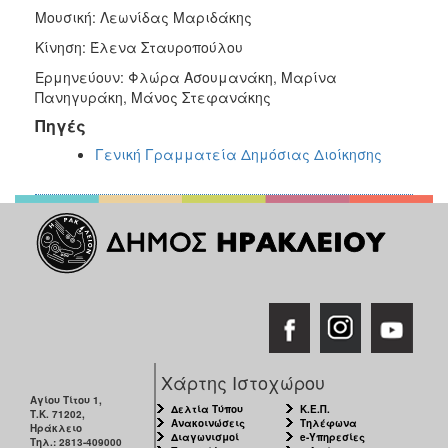
Μουσική: Λεωνίδας Μαριδάκης
Κίνηση: Έλενα Σταυροπούλου
Ερμηνεύουν: Φλώρα Ασουμανάκη, Μαρίνα
Πανηγυράκη, Μάνος Στεφανάκης
Πηγές
Γενική Γραμματεία Δημόσιας Διοίκησης
Χάρτης Ιστοχώρου
Αγίου Τίτου 1,
Δελτία Τύπου
Κ.Ε.Π.
Τ.Κ. 71202,
Ανακοινώσεις
Τηλέφωνα
Ηράκλειο
Διαγωνισμοί
e-Υπηρεσίες
Τηλ.: 2813-409000