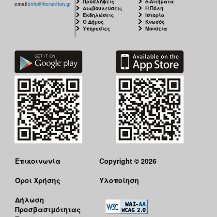
Προσλήψεις
e-Αιτήματα
email:
info@heraklion.gr
Διαβουλεύσεις
Η Πόλη
Εκδηλώσεις
Ιστορία
Ο Δήμος
Κνωσός
Υπηρεσίες
Μουσεία
Επικοινωνία
Copyright © 2026
Όροι Χρήσης
Υλοποίηση
Δήλωση
Προσβασιμότητας