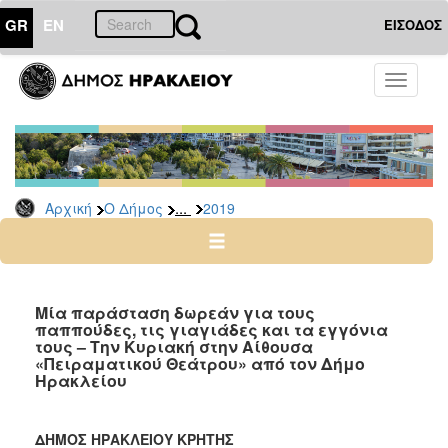
GR
EN
ΕΙΣΟΔΟΣ
Ο
Toggle
ΔΗΜΟΣ
navigati
Δελτία
Τύπου
Αρχείο
...
Αρχική
Ο Δήμος
2019
2026
2025
2024
2023
Μία παράσταση δωρεάν για τους
παππούδες, τις γιαγιάδες και τα εγγόνια
2022
τους – Την Κυριακή στην Αίθουσα
2021
«Πειραματικού Θεάτρου» από τον Δήμο
Ηρακλείου
2020
2019
ΔΗΜΟΣ ΗΡΑΚΛΕΙΟΥ ΚΡΗΤΗΣ