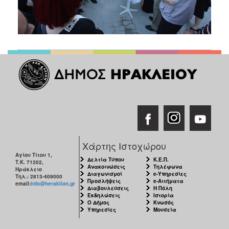
Χάρτης Ιστοχώρου
Αγίου Τίτου 1,
Δελτία Τύπου
Κ.Ε.Π.
Τ.Κ. 71202,
Ανακοινώσεις
Τηλέφωνα
Ηράκλειο
Διαγωνισμοί
e-Υπηρεσίες
Τηλ.: 2813-409000
Προσλήψεις
e-Αιτήματα
email:
info@heraklion.gr
Διαβουλεύσεις
Η Πόλη
Εκδηλώσεις
Ιστορία
Ο Δήμος
Κνωσός
Υπηρεσίες
Μουσεία