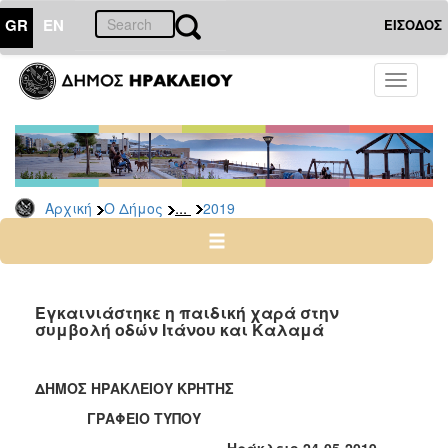
GR
EN
ΕΙΣΟΔΟΣ
Ο
Toggle
ΔΗΜΟΣ
navigati
Δελτία
Τύπου
Αρχείο
...
Αρχική
Ο Δήμος
2019
2026
2025
2024
2023
Εγκαινιάστηκε η παιδική χαρά στην
συμβολή οδών Ιτάνου και Καλαμά
2022
2021
ΔΗΜΟΣ ΗΡΑΚΛΕΙΟΥ ΚΡΗΤΗΣ
2020
ΓΡΑΦΕΙΟ ΤΥΠΟΥ
2019
Ηράκλειο 24-05-2019