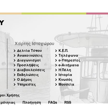
Χάρτης Ιστοχώρου
Δελτία Τύπου
Κ.Ε.Π.
Ανακοινώσεις
Τηλέφωνα
Διαγωνισμοί
e-Υπηρεσίες
Προσλήψεις
e-Αιτήματα
Διαβουλεύσεις
Η Πόλη
Εκδηλώσεις
Ιστορία
Ο Δήμος
Κνωσός
Υπηρεσίες
Μουσεία
ροι Χρήσης
ιμότητας
Πλοήγηση
FAQs
RSS