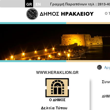
GR
EN
Γραμμή Παραπόνων τηλ : 2813-4
Ο 
Αρχ
WWW.HERAKLION.GR
Συν
ΔΗΜ
Ο ΔΗΜΟΣ
ΓΡ
Δελτία Τύπου