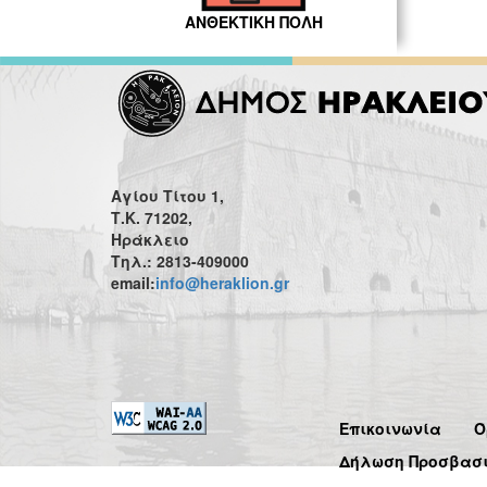
ΑΝΘΕΚΤΙΚΗ ΠΟΛΗ
Αγίου Τίτου 1,
Τ.Κ. 71202,
Ηράκλειο
Τηλ.: 2813-409000
email:
info@heraklion.gr
Επικοινωνία
Ό
Δήλωση Προσβασ