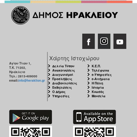
Χάρτης Ιστοχώρου
Αγίου Τίτου 1,
Δελτία Τύπου
Κ.Ε.Π.
Τ.Κ. 71202,
Ανακοινώσεις
Τηλέφωνα
Ηράκλειο
Διαγωνισμοί
e-Υπηρεσίες
Τηλ.: 2813-409000
Προσλήψεις
e-Αιτήματα
email:
info@heraklion.gr
Διαβουλεύσεις
Η Πόλη
Εκδηλώσεις
Ιστορία
Ο Δήμος
Κνωσός
Υπηρεσίες
Μουσεία