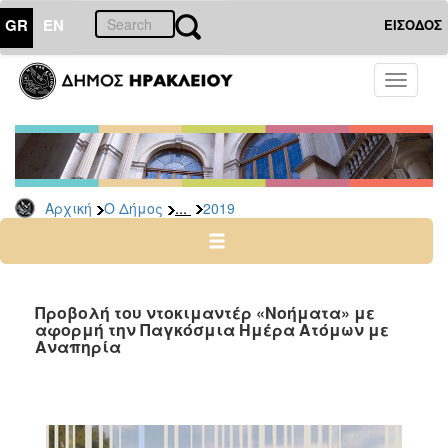
GR
EN
ΕΙΣΟΔΟΣ
Ο
Toggle
ΔΗΜΟΣ
navigati
Δελτία
Τύπου
Αρχείο
...
Αρχική
Ο Δήμος
2019
2026
2025
2024
2023
Προβολή του ντοκιμαντέρ «Νοήματα» με
αφορμή την Παγκόσμια Ημέρα Ατόμων με
2022
Αναπηρία
2021
2020
2019