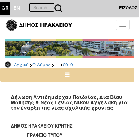
GR
EN
ΕΙΣΟΔΟΣ
Ο
Toggle
ΔΗΜΟΣ
navigati
Δελτία
Τύπου
Αρχείο
...
Αρχική
Ο Δήμος
2019
2026
2025
2024
2023
Δήλωση Αντιδημάρχου Παιδείας, Δια Βίου
Μάθησης & Νέας Γενιάς Νίκου Αγγελάκη για
2022
την έναρξη της νέας σχολικής χρονιάς
2021
2020
ΔΗΜΟΣ ΗΡΑΚΛΕΙΟΥ ΚΡΗΤΗΣ
2019
ΓΡΑΦΕΙΟ ΤΥΠΟΥ