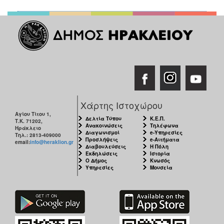
Χάρτης Ιστοχώρου
Αγίου Τίτου 1,
Δελτία Τύπου
Κ.Ε.Π.
Τ.Κ. 71202,
Ανακοινώσεις
Τηλέφωνα
Ηράκλειο
Διαγωνισμοί
e-Υπηρεσίες
Τηλ.: 2813-409000
Προσλήψεις
e-Αιτήματα
email:
info@heraklion.gr
Διαβουλεύσεις
Η Πόλη
Εκδηλώσεις
Ιστορία
Ο Δήμος
Κνωσός
Υπηρεσίες
Μουσεία