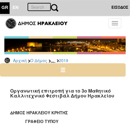
GR
EN
ΕΙΣΟΔΟΣ
Ο
Toggle
ΔΗΜΟΣ
navigati
Δελτία
Τύπου
Αρχείο
...
Αρχική
Ο Δήμος
2019
2026
2025
2024
2023
Οργανωτική επιτροπή για το 3ο Μαθητικό
Καλλιτεχνικό Φεστιβάλ Δήμου Ηρακλείου
2022
2021
ΔΗΜΟΣ ΗΡΑΚΛΕΙΟΥ ΚΡΗΤΗΣ
2020
ΓΡΑΦΕΙΟ ΤΥΠΟΥ
2019