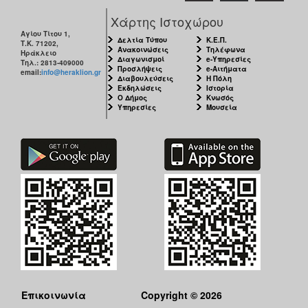
Χάρτης Ιστοχώρου
Αγίου Τίτου 1,
Δελτία Τύπου
Κ.Ε.Π.
Τ.Κ. 71202,
Ανακοινώσεις
Τηλέφωνα
Ηράκλειο
Διαγωνισμοί
e-Υπηρεσίες
Τηλ.: 2813-409000
Προσλήψεις
e-Αιτήματα
email:
info@heraklion.gr
Διαβουλεύσεις
Η Πόλη
Εκδηλώσεις
Ιστορία
Ο Δήμος
Κνωσός
Υπηρεσίες
Μουσεία
Επικοινωνία
Copyright © 2026