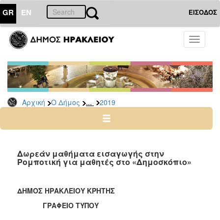
GR
EN
ΕΙΣΟΔΟΣ
Ο
Toggle
ΔΗΜΟΣ
navigati
Δελτία
Τύπου
Αρχείο
...
Αρχική
Ο Δήμος
2019
2026
2025
2024
2023
Δωρεάν μαθήματα εισαγωγής στην
Ρομποτική για μαθητές στο «Δημοσκόπιο»
2022
2021
ΔΗΜΟΣ ΗΡΑΚΛΕΙΟΥ ΚΡΗΤΗΣ
2020
ΓΡΑΦΕΙΟ ΤΥΠΟΥ
2019