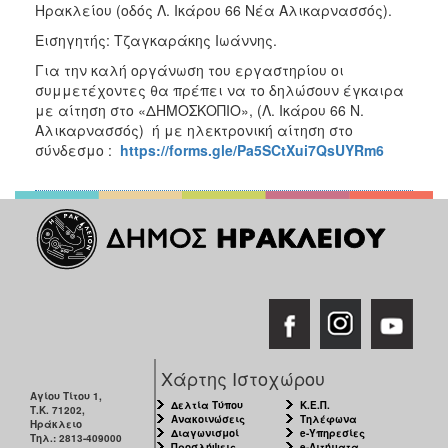
Ηρακλείου (οδός Λ. Ικάρου 66 Νέα Αλικαρνασσός).
Εισηγητής: Τζαγκαράκης Ιωάννης.
Για την καλή οργάνωση του εργαστηρίου οι
συμμετέχοντες θα πρέπει να το δηλώσουν έγκαιρα
με αίτηση στο «ΔΗΜΟΣΚΟΠΙΟ», (Λ. Ικάρου 66 Ν.
Αλικαρνασσός) ή με ηλεκτρονική αίτηση στο
σύνδεσμο :
https://forms.gle/Pa5SCtXui7QsUYRm6
Χάρτης Ιστοχώρου
Αγίου Τίτου 1,
Δελτία Τύπου
Κ.Ε.Π.
Τ.Κ. 71202,
Ανακοινώσεις
Τηλέφωνα
Ηράκλειο
Διαγωνισμοί
e-Υπηρεσίες
Τηλ.: 2813-409000
Προσλήψεις
e-Αιτήματα