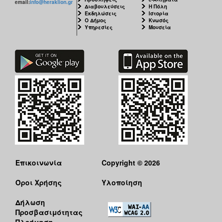
email:
info@heraklion.gr
Διαβουλεύσεις
Η Πόλη
Εκδηλώσεις
Ιστορία
Ο Δήμος
Κνωσός
Υπηρεσίες
Μουσεία
Επικοινωνία
Copyright © 2026
Όροι Χρήσης
Υλοποίηση
Δήλωση
Προσβασιμότητας