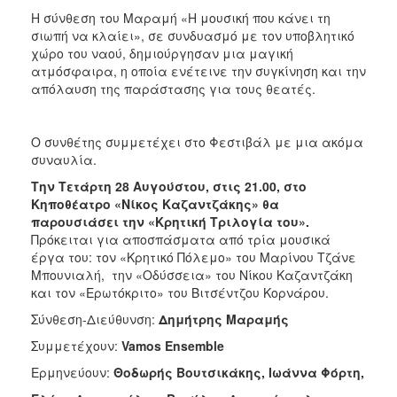
ΑΝΘΕΚΤΙΚΗ
Η σύνθεση του Μαραμή «Η μουσική που κάνει τη
ΠΟΛΗ
σιωπή να κλαίει», σε συνδυασμό με τον υποβλητικό
χώρο του ναού, δημιούργησαν μια μαγική
ατμόσφαιρα, η οποία ενέτεινε την συγκίνηση και την
απόλαυση της παράστασης για τους θεατές.
Ο συνθέτης συμμετέχει στο Φεστιβάλ με μια ακόμα
συναυλία.
Την Τετάρτη 28 Αυγούστου, στις 21.00, στο
Κηποθέατρο «Νίκος Καζαντζάκης» θα
παρουσιάσει την «Κρητική Τριλογία του».
Πρόκειται για αποσπάσματα από τρία μουσικά
έργα του: τον «Κρητικό Πόλεμο» του Μαρίνου Τζάνε
Μπουνιαλή, την «Οδύσσεια» του Νίκου Καζαντζάκη
και τον «Ερωτόκριτο» του Βιτσέντζου Κορνάρου.
Σύνθεση-Διεύθυνση:
Δημήτρης Μαραμής
Συμμετέχουν:
Vamos Ensemble
Ερμηνεύουν:
Θοδωρής Βουτσικάκης, Ιωάννα Φόρτη,