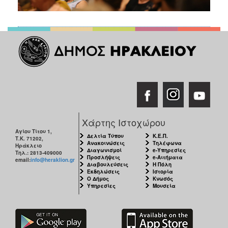
Χάρτης Ιστοχώρου
Αγίου Τίτου 1,
Δελτία Τύπου
Κ.Ε.Π.
Τ.Κ. 71202,
Ανακοινώσεις
Τηλέφωνα
Ηράκλειο
Διαγωνισμοί
e-Υπηρεσίες
Τηλ.: 2813-409000
Προσλήψεις
e-Αιτήματα
email:
info@heraklion.gr
Διαβουλεύσεις
Η Πόλη
Εκδηλώσεις
Ιστορία
Ο Δήμος
Κνωσός
Υπηρεσίες
Μουσεία