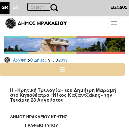
GR
EN
ΕΙΣΟΔΟΣ
Ο
Toggle
ΔΗΜΟΣ
navigati
Δελτία
Τύπου
Αρχείο
...
Αρχική
Ο Δήμος
2019
2026
2025
2024
2023
Η «Κρητική Τριλογία» του Δημήτρη Μαραμή
στο Κηποθέατρο «Νίκος Καζαντζάκης» την
2022
Τετάρτη 28 Αυγούστου
2021
2020
ΔΗΜΟΣ ΗΡΑΚΛΕΙΟΥ ΚΡΗΤΗΣ
2019
ΓΡΑΦΕΙΟ ΤΥΠΟΥ