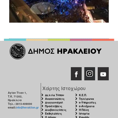
Χάρτης Ιστοχώρου
Αγίου Τίτου 1,
Δελτία Τύπου
Κ.Ε.Π.
Τ.Κ. 71202,
Ανακοινώσεις
Τηλέφωνα
Ηράκλειο
Διαγωνισμοί
e-Υπηρεσίες
Τηλ.: 2813-409000
Προσλήψεις
e-Αιτήματα
email:
info@heraklion.gr
Διαβουλεύσεις
Η Πόλη
Εκδηλώσεις
Ιστορία
Ο Δήμος
Κνωσός