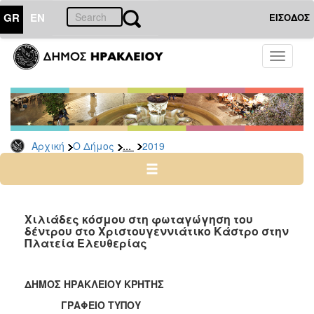
GR
EN
ΕΙΣΟΔΟΣ
Ο
Toggle
ΔΗΜΟΣ
navigati
Δελτία
Τύπου
Αρχείο
...
Αρχική
Ο Δήμος
2019
2026
2025
2024
2023
Χιλιάδες κόσμου στη φωταγώγηση του
δέντρου στο Χριστουγεννιάτικο Κάστρο στην
2022
Πλατεία Ελευθερίας
2021
2020
ΔΗΜΟΣ ΗΡΑΚΛΕΙΟΥ ΚΡΗΤΗΣ
2019
ΓΡΑΦΕΙΟ ΤΥΠΟΥ