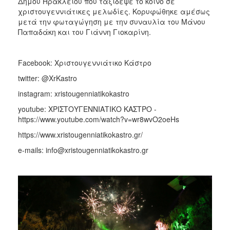
Δήμου Ηρακλείου που ταξίδεψε το κοινό σε
χριστουγεννιάτικες μελωδίες. Κορυφώθηκε αμέσως
μετά την φωταγώγηση με την συναυλία του Μάνου
Παπαδάκη και του Γιάννη Γιοκαρίνη.
Facebook: Χριστουγεννιάτικο Κάστρο
twitter: @XrKastro
instagram: xristougenniatikokastro
youtube: ΧΡΙΣΤΟΥΓΕΝΝΙΑΤΙΚΟ ΚΑΣΤΡΟ -
https://www.youtube.com/watch?v=wr8wvO2oeHs
https://www.xristougenniatikokastro.gr/
e-mails: info@xristougenniatikokastro.gr