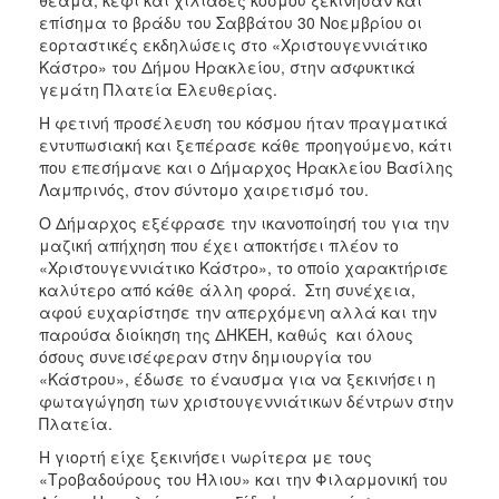
θέαμα, κέφι και χιλιάδες κόσμου ξεκίνησαν και
ΑΝΘΕΚΤΙΚΗ
επίσημα το βράδυ του Σαββάτου 30 Νοεμβρίου οι
ΠΟΛΗ
εορταστικές εκδηλώσεις στο «Χριστουγεννιάτικο
Κάστρο» του Δήμου Ηρακλείου, στην ασφυκτικά
γεμάτη Πλατεία Ελευθερίας.
Η φετινή προσέλευση του κόσμου ήταν πραγματικά
εντυπωσιακή και ξεπέρασε κάθε προηγούμενο, κάτι
που επεσήμανε και ο Δήμαρχος Ηρακλείου Βασίλης
Λαμπρινός, στον σύντομο χαιρετισμό του.
Ο Δήμαρχος εξέφρασε την ικανοποίησή του για την
μαζική απήχηση που έχει αποκτήσει πλέον το
«Χριστουγεννιάτικο Κάστρο», το οποίο χαρακτήρισε
καλύτερο από κάθε άλλη φορά. Στη συνέχεια,
αφού ευχαρίστησε την απερχόμενη αλλά και την
παρούσα διοίκηση της ΔΗΚΕΗ, καθώς και όλους
όσους συνεισέφεραν στην δημιουργία του
«Κάστρου», έδωσε το έναυσμα για να ξεκινήσει η
φωταγώγηση των χριστουγεννιάτικων δέντρων στην
Πλατεία.
H γιορτή είχε ξεκινήσει νωρίτερα με τους
«Τροβαδούρους του Ήλιου» και την Φιλαρμονική του