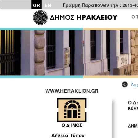
GR
EN
Γραμμή Παραπόνων τηλ : 2813-4
Ο 
Αρχ
WWW.HERAKLION.GR
Ο Δ
κέν
Ο ΔΗΜΟΣ
ΔΗΜ
ΓΡ
Δελτία Τύπου