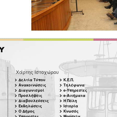
Χάρτης Ιστοχώρου
Δελτία Τύπου
Κ.Ε.Π.
Ανακοινώσεις
Τηλέφωνα
Διαγωνισμοί
e-Υπηρεσίες
Προσλήψεις
e-Αιτήματα
Διαβουλεύσεις
Η Πόλη
Εκδηλώσεις
Ιστορία
Ο Δήμος
Κνωσός
Υπηρεσίες
Μουσεία