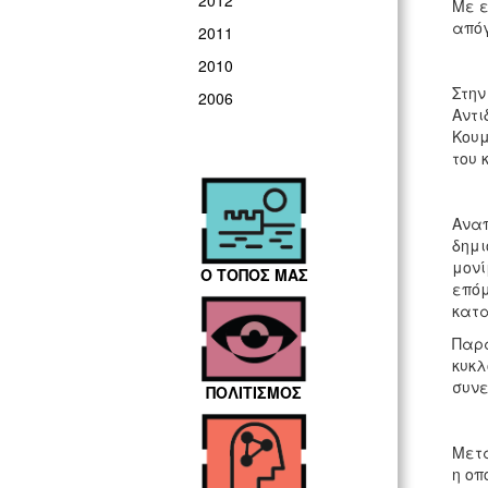
2012
Με ε
απόγ
2011
2010
Στην
2006
Αντι
Κουμ
του 
Αναπ
δημι
μονί
Ο ΤΟΠΟΣ ΜΑΣ
επόμ
κατα
Παρά
κυκλ
συνε
ΠΟΛΙΤΙΣΜΟΣ
Μετά
η οπ