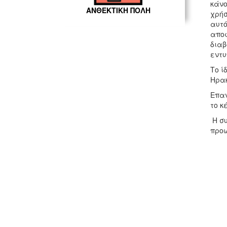
κάνο
ΑΝΘΕΚΤΙΚΗ ΠΟΛΗ
χρήσ
αυτό
αποφ
διαβ
εντυ
Το ί
Ηρακ
Επαν
το κ
Η συ
προώ