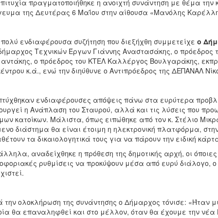
πιτυχία πραγματοποιήθηκε η ανοιχτή συνάντηση με θέμα την κ
ευμα της Δευτέρας 6 Μαΐου στην αίθουσα «Μανόλης Καρέλλης»
 πολύ ενδιαφέρουσα συζήτηση που διεξήχθη συμμετείχε
ο Δήμ
δήμαρχος Τεχνικών Έργων Γιάννης Αναστασάκης, ο πρόεδρος 
αντάκης, ο πρόεδρος του ΚΤΕΛ Καλλέργος Βουλγαράκης, εκπ
κέντρου κ.ά., ενώ την διηύθυνε ο Αντιπρόεδρος της ΔΕΠΑΝΑΛ Νί
τύχθηκαν ενδιαφέρουσες απόψεις πάνω στα ευρύτερα προβλήμ
ουργεί η Ανάπλαση του Σταυρού, αλλά και τις λύσεις που προ
μων κατοίκων. Μάλιστα, όπως ειπώθηκε από τον κ. Στέλιο Μικρ
ενο διάστημα θα είναι έτοιμη η ηλεκτρονική πλατφόρμα, στην 
θέτουν τα δικαιολογητικά τους για να πάρουν την ειδική κάρτ
λληλα, αναδείχθηκε η πρόθεση της δημοτικής αρχή, οι όποιες
οφοριακές ρυθμίσεις να προκύψουν μέσα από ευρύ διάλογο, ο
χιστεί.
 την ολοκλήρωση της συνάντησης ο Δήμαρχος τόνισε: «Ήταν μ
οία θα επαναληφθεί και στο μέλλον, όταν θα έχουμε την νέα