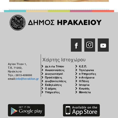
Χάρτης Ιστοχώρου
Αγίου Τίτου 1,
Δελτία Τύπου
Κ.Ε.Π.
Τ.Κ. 71202,
Ανακοινώσεις
Τηλέφωνα
Ηράκλειο
Διαγωνισμοί
e-Υπηρεσίες
Τηλ.: 2813-409000
Προσλήψεις
e-Αιτήματα
email:
info@heraklion.gr
Διαβουλεύσεις
Η Πόλη
Εκδηλώσεις
Ιστορία
Ο Δήμος
Κνωσός
Υπηρεσίες
Μουσεία