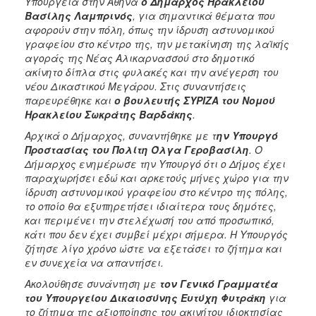
Υπουργεία στην Αθήνα
ο Δήμαρχος Ηρακλείου
ΑΝΘΕΚΤΙΚΗ
Βασίλης Λαμπρινός
, για σημαντικά θέματα που
ΠΟΛΗ
αφορούν στην πόλη, όπως την ίδρυση αστυνομικού
γραφείου στο κέντρο της, την μετακίνηση της λαϊκής
αγοράς της Νέας Αλικαρνασσού στο δημοτικό
ακίνητο δίπλα στις φυλακές και την ανέγερση του
νέου Δικαστικού Μεγάρου. Στις συναντήσεις
παρευρέθηκε και
ο βουλευτής ΣΥΡΙΖΑ του Νομού
Ηρακλείου Σωκράτης Βαρδάκης
.
Αρχικά ο Δήμαρχος, συναντήθηκε με τ
ην Υπουργό
Προστασίας του Πολίτη Όλγα Γεροβασίλη
. Ο
Δήμαρχος ενημέρωσε την Υπουργό ότι ο Δήμος έχει
παραχωρήσει εδώ και αρκετούς μήνες χώρο για την
ίδρυση αστυνομικού γραφείου στο κέντρο της πόλης,
το οποίο θα εξυπηρετήσει ιδιαίτερα τους δημότες,
και περιμένει την στελέχωσή του από προσωπικό,
κάτι που δεν έχει συμβεί μέχρι σήμερα. Η Υπουργός
ζήτησε λίγο χρόνο ώστε να εξετάσει το ζήτημα και
εν συνεχεία να απαντήσει.
Ακολούθησε συνάντηση με
τον Γενικό Γραμματέα
του Υπουργείου Δικαιοσύνης Ευτύχη Φυτράκη
για
το ζήτημα της αξιοποίησης του ακινήτου ιδιοκτησίας