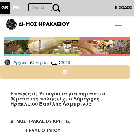
GR
EN
ΕΙΣΟΔΟΣ
Ο
Toggle
ΔΗΜΟΣ
navigati
Δελτία
Τύπου
Αρχείο
...
Αρχική
Ο Δήμος
2019
2026
2025
2024
2023
Επαφές σε Υπουργεία για σημαντικά
θέματα της πόλης είχε ο Δήμαρχος
2022
Ηρακλείου Βασίλης Λαμπρινός
2021
2020
ΔΗΜΟΣ ΗΡΑΚΛΕΙΟΥ ΚΡΗΤΗΣ
2019
ΓΡΑΦΕΙΟ ΤΥΠΟΥ