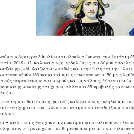
-
νούν την Δευτέρα 8 Ιουλίου και ολοκληρώνονται την Τετάρτη 2
καίρι 2019». Οι καλοκαιρινές εκδηλώσεις του Δήμου Ηρακλε
ντζάκης», «Μ. Χατζιδάκις» καθώς και στην Πύλη και την Πλατ
ματοποιηθούν 160 παραστάσεις εκ των οποίων οι 50 με ελεύθερ
ρικές παραστάσεις για μικρούς και μεγάλους, θέατρο σκιών,
δοσιακής μουσικής και χορού, αλλά και 55 προβολές ταινιών
θλεέμ».
ει να σημειωθεί ότι στις φετινές καλοκαιρινές εκδηλώσεις τ
τιστικά σχήματα που έχουν την ευκαιρία να αναδείξουν την σ
τισμού.
 οι Ηρακλειώτες θα έχουν την ευκαιρία να απολαύσουν εξαιρε
ολής στον υπέροχο χώρο του θερινού σινεμά με ένα πολύ οικον