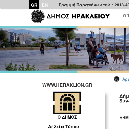
GR
EN
Γραμμή Παραπόνων τηλ : 2813-4
Ο 
Αρχ
WWW.HERAKLION.GR
Δήμ
δυν
Ο ΔΗΜΟΣ
ΔΗΜ
ΓΡ
Δελτία Τύπου