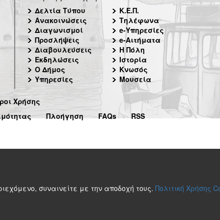
Δελτία Τύπου
Κ.Ε.Π.
Ανακοινώσεις
Τηλέφωνα
Διαγωνισμοί
e-Υπηρεσίες
Προσλήψεις
e-Αιτήματα
Διαβουλεύσεις
Η Πόλη
Εκδηλώσεις
Ιστορία
Ο Δήμος
Κνωσός
Υπηρεσίες
Μουσεία
ροι Χρήσης
ιμότητας
Πλοήγηση
FAQs
RSS
περιεχόμενο, συναινείτε με την αποδοχή τους.
Πολιτική Χρήσης C