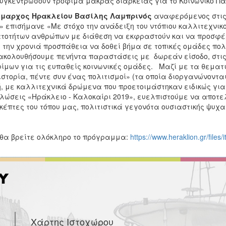
υγκεντρώσουν τρόφιμα μακράς διάρκειας για το Κοινωνικό Πα
ήμαρχος Ηρακλείου Βασίλης Λαμπρινός
αναφερόμενος στις 
» επισήμανε «Με στόχο την ανάδειξη του ντόπιου καλλιτεχνικο
τοτήτων ανθρώπων με διάθεση να εκφραστούν και να προσφέρο
 την χρονιά προσπάθεια να δοθεί βήμα σε τοπικές ομάδες πολ
κολουθήσουμε πενήντα παραστάσεις με δωρεάν είσοδο, στις 
ίμων για τις ευπαθείς κοινωνικές ομάδες. Μαζί με τα θεματι
ιστορία, πέντε συν ένας πολιτισμοί» (τα οποία διοργανώνοντ
, με καλλιτεχνικά δρώμενα που προετοιμάστηκαν ειδικώς για 
λώσεις «Ηράκλειο - Καλοκαίρι 2019», ευελπιστούμε να αποτελέ
κέπτες του τόπου μας, πολιτιστικά γεγονότα ουσιαστικής ψυχ
θα βρείτε ολόκληρο το πρόγραμμα:
https://www.heraklion.gr/files
Χάρτης Ιστοχώρου