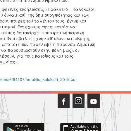
ντοπωλείο του Δήμου Ηρακλείου.
φετινές εκδηλώσεις «Ηράκλειο – Καλοκαίρι
ύ δυναμικού, της δημιουργικότητας και των
υν πτυχές τού ταλέντου τους, έγινε και
ιτισμού. Θα έχουμε την ευκαιρία να
οποίες θα υπάρχει προαιρετική παροχή
κά Φεστιβάλ «Τέχνη καθ’ οδόν» και «Κρήτη,
αι από τότε που παρέλαβε η παρούσα Δημοτική
να παρουσιαστούν στην πόλη μας), οι
σουν, για τους κατοίκους και τους
αγωγίας».
/items/6/64107/heraklio_kalokairi_2019.pdf