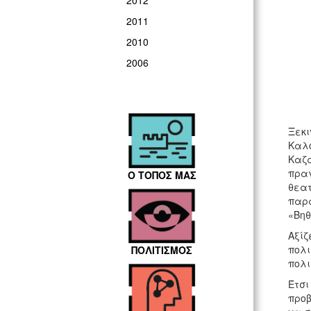
2012
2011
2010
2006
Ξεκι
Καλο
Καζα
πραγ
Ο ΤΟΠΟΣ ΜΑΣ
θεατ
παρα
«Βη
Αξίζ
πολι
ΠΟΛΙΤΙΣΜΟΣ
πολι
Έτσι
προβ