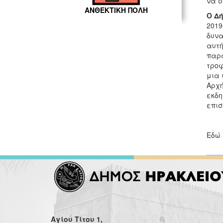
να σ
ΑΝΘΕΚΤΙΚΗ ΠΟΛΗ
Ο Δ
2019
δυνα
αυτή
παρα
τροφ
μια 
Αρχή
εκδη
επισ
Εδώ 
Αγίου Τίτου 1,