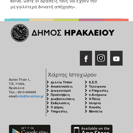
κοινό, ώστε οι δράσεις τους να έχουν την
μεγαλύτερη δυνατή απήχηση».
Χάρτης Ιστοχώρου
Αγίου Τίτου 1,
Δελτία Τύπου
Κ.Ε.Π.
Τ.Κ. 71202,
Ανακοινώσεις
Τηλέφωνα
Ηράκλειο
Διαγωνισμοί
e-Υπηρεσίες
Τηλ.: 2813-409000
Προσλήψεις
e-Αιτήματα
email:
info@heraklion.gr
Διαβουλεύσεις
Η Πόλη
Εκδηλώσεις
Ιστορία
Ο Δήμος
Κνωσός
Υπηρεσίες
Μουσεία