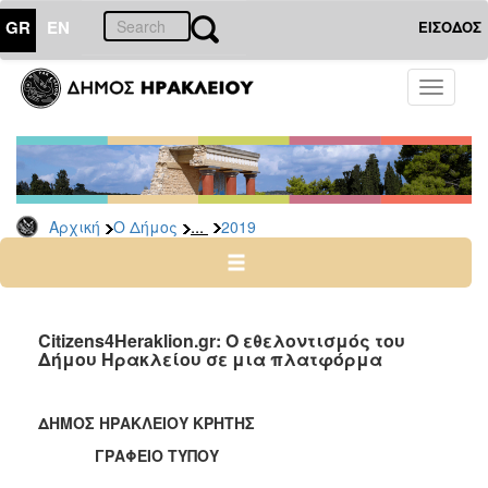
GR
EN
ΕΙΣΟΔΟΣ
Ο
Toggle
ΔΗΜΟΣ
navigati
Δελτία
Τύπου
Αρχείο
...
Αρχική
Ο Δήμος
2019
2026
2025
2024
2023
Citizens4Heraklion.gr: O εθελοντισμός του
Δήμου Ηρακλείου σε μια πλατφόρμα
2022
2021
ΔΗΜΟΣ ΗΡΑΚΛΕΙΟΥ ΚΡΗΤΗΣ
2020
ΓΡΑΦΕΙΟ ΤΥΠΟΥ
2019