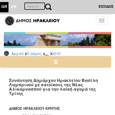
GR
EN
ΕΙΣΟΔΟΣ
Ο
Toggle
ΔΗΜΟΣ
navigati
Δελτία
Τύπου
Αρχείο
...
Αρχική
Ο Δήμος
2019
2026
2025
2024
2023
Συνάντηση Δημάρχου Ηρακλείου Βασίλη
Λαμπρινού με κατοίκους της Νέας
2022
Αλικαρνασσού για την λαϊκή αγορά της
2021
Τρίτης
2020
2019
ΔΗΜΟΣ ΗΡΑΚΛΕΙΟΥ ΚΡΗΤΗΣ