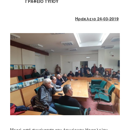
2018
ΓΡΑΦΕΙΟ ΤΥΠΟΥ
2017
2016
Ηράκλειο 24-03-2019
2015
2013
2012
2011
2010
2006
Ο
ΤΟΠΟΣ
ΜΑΣ
ΠΟΛΙΤΙΣΜΟΣ
Μετά από συνάντηση του Δημάρχου Ηρακλείου