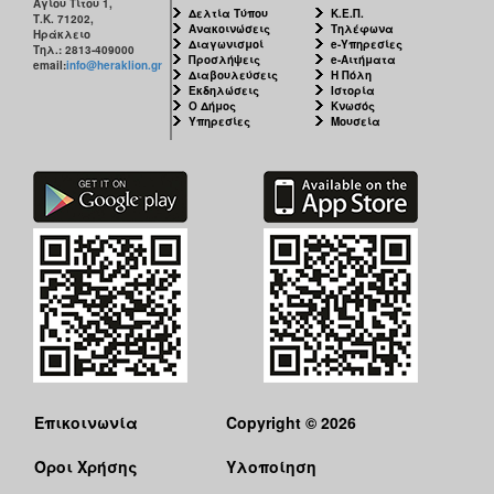
Αγίου Τίτου 1,
Δελτία Τύπου
Κ.Ε.Π.
Τ.Κ. 71202,
Ανακοινώσεις
Τηλέφωνα
Ηράκλειο
Διαγωνισμοί
e-Υπηρεσίες
Τηλ.: 2813-409000
Προσλήψεις
e-Αιτήματα
email:
info@heraklion.gr
Διαβουλεύσεις
Η Πόλη
Εκδηλώσεις
Ιστορία
Ο Δήμος
Κνωσός
Υπηρεσίες
Μουσεία
Επικοινωνία
Copyright © 2026
Όροι Χρήσης
Υλοποίηση