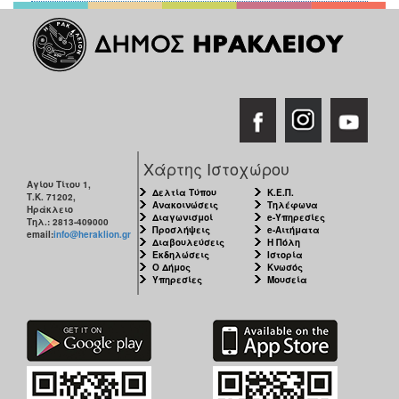
Χάρτης Ιστοχώρου
Αγίου Τίτου 1,
Δελτία Τύπου
Κ.Ε.Π.
Τ.Κ. 71202,
Ανακοινώσεις
Τηλέφωνα
Ηράκλειο
Διαγωνισμοί
e-Υπηρεσίες
Τηλ.: 2813-409000
Προσλήψεις
e-Αιτήματα
email:
info@heraklion.gr
Διαβουλεύσεις
Η Πόλη
Εκδηλώσεις
Ιστορία
Ο Δήμος
Κνωσός
Υπηρεσίες
Μουσεία