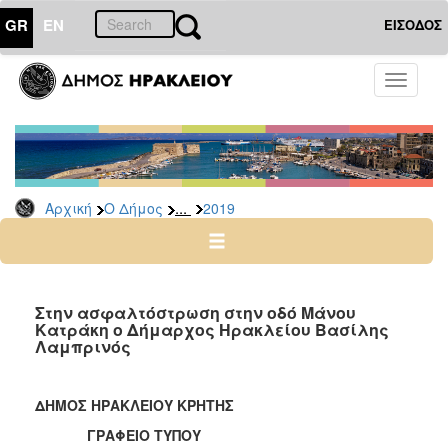
GR
EN
ΕΙΣΟΔΟΣ
Ο
Toggle
ΔΗΜΟΣ
navigati
Δελτία
Τύπου
Αρχείο
...
Αρχική
Ο Δήμος
2019
2026
2025
2024
2023
Στην ασφαλτόστρωση στην οδό Μάνου
Κατράκη ο Δήμαρχος Ηρακλείου Βασίλης
2022
Λαμπρινός
2021
2020
ΔΗΜΟΣ ΗΡΑΚΛΕΙΟΥ ΚΡΗΤΗΣ
2019
ΓΡΑΦΕΙΟ ΤΥΠΟΥ