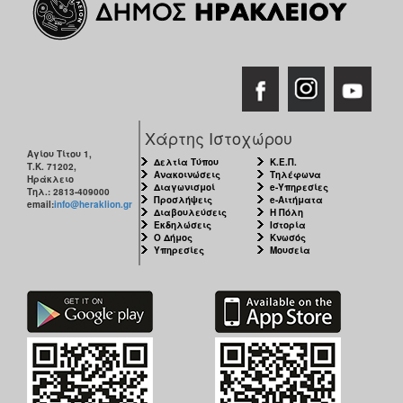
Χάρτης Ιστοχώρου
Αγίου Τίτου 1,
Δελτία Τύπου
Κ.Ε.Π.
Τ.Κ. 71202,
Ανακοινώσεις
Τηλέφωνα
Ηράκλειο
Διαγωνισμοί
e-Υπηρεσίες
Τηλ.: 2813-409000
Προσλήψεις
e-Αιτήματα
email:
info@heraklion.gr
Διαβουλεύσεις
Η Πόλη
Εκδηλώσεις
Ιστορία
Ο Δήμος
Κνωσός
Υπηρεσίες
Μουσεία