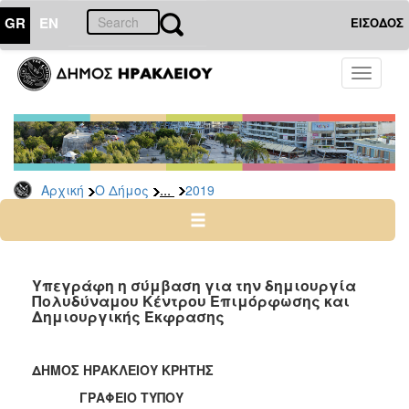
GR
EN
ΕΙΣΟΔΟΣ
Ο
Toggle
ΔΗΜΟΣ
navigati
Δελτία
Τύπου
Αρχείο
...
Αρχική
Ο Δήμος
2019
2026
2025
2024
2023
Υπεγράφη η σύμβαση για την δημιουργία
Πολυδύναμου Κέντρου Επιμόρφωσης και
2022
Δημιουργικής Έκφρασης
2021
2020
ΔΗΜΟΣ ΗΡΑΚΛΕΙΟΥ ΚΡΗΤΗΣ
2019
ΓΡΑΦΕΙΟ ΤΥΠΟΥ