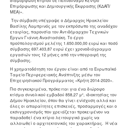
διαμόρφωση κτιρίου σε Πολυδύναμο Κέντρο
ΑΝΘΕΚΤΙΚΗ
Επιμόρφωσης και Δημιουργικής Έκφρασης (ΚΔΑΠ/
ΠΟΛΗ
ΜΕΑ)».
Την σύμβαση υπέγραψε ο Δήμαρχος Ηρακλείου
Βασίλης Λαμπρινός με τον εκπρόσωπο της αναδόχου
εταιρίας, παρουσία του Αντιδήμαρχου Τεχνικών
Έργων Γιάννη Αναστασάκη. Το έργο
προϋπολογισμού μελέτης 1.650.000,00 ευρώ και ποσό
σύμβασης 697.403,87 ευρώ έχει χρονοδιάγραμμα
εργασιών τους 12 μήνες από την υπογραφή της
σύμβασης.
Η χρηματοδότηση του έργου είναι από το Ευρωπαϊκό
Ταμείο Περιφερειακής Ανάπτυξης μέσω του
Επιχειρησιακού Προγράμματος «Κρήτη 2014-2020».
Πιο συγκεκριμένα, πρόκειται για ένα διώροφο
κτίσμα συνολικού εμβαδού 858,27 μ², ιδιοκτησίας του
Δήμου Ηρακλείου, όπου θα γίνει ενίσχυση αλλά και
όλες οι απαραίτητες επισκευές, προσαρμογές και ο
εκσυγχρονισμός που χρειάζεται προκειμένου να
παραδοθεί ένα κτίριο λειτουργικό χωρίς να
αλλοιωθεί ο αρχιτεκτονικός του χαρακτήρας. Η νέα