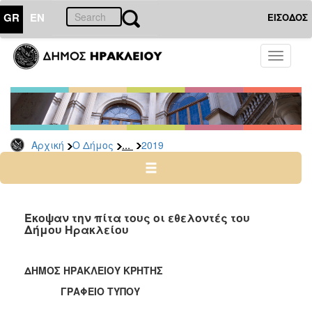
GR
EN
ΕΙΣΟΔΟΣ
Ο
Toggle
ΔΗΜΟΣ
navigati
Δελτία
Τύπου
Αρχείο
...
Αρχική
Ο Δήμος
2019
2026
2025
2024
2023
Έκοψαν την πίτα τους οι εθελοντές του
Δήμου Ηρακλείου
2022
2021
ΔΗΜΟΣ ΗΡΑΚΛΕΙΟΥ ΚΡΗΤΗΣ
2020
ΓΡΑΦΕΙΟ ΤΥΠΟΥ
2019