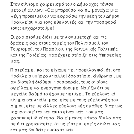
ΑΝΘΕΚΤΙΚΗ
Στον σύντομο χαιρετισμό του ο Δήμαρχος τόνισε
ΠΟΛΗ
μεταξύ άλλων: «Θα μπορούσα να πω μονάχα μια
λέξη προκειμένου να εκφράσω την θέση του Δήμου
Ηρακλείου για τους εθελοντές και την προσφορά
τους: ευχαριστούμε!
Ευχαριστούμε διότι με την συμμετοχή και τις
δράσεις σας στους τομείς του Πολιτισμού, του
Τουρισμού, του Πρασίνου, της Κοινωνικής Πολιτικής
και της Παιδείας, παρέχετε στήριξη στις Υπηρεσίες
μας.
Πιστεύαμε, και το είχαμε πει προεκλογικά, ότι στο
Ηράκλειο υπήρχαν πολλοί δραστήριοι άνθρωποι, με
ανιδιοτελή διάθεση προσφοράς, τους οποίους
οφείλαμε να ενεργοποιήσουμε. Νομίζω ότι σε
μεγάλο βαθμό το έχουμε πετύχει. Το εθελοντικό
κίνημα στην πόλη μας, είτε με τους εθελοντές του
Δήμου, είτε με άλλες εθελοντικές ομάδες, διαρκώς
ισχυροποιείται και αυτό είναι κάτι που μας
χαροποιεί ιδιαίτερα. Θα είμαστε πάντα δίπλα σας
σε ό,τι χρειαστείτε, όπως είστε κι εσείς δίπλα μας
και μας βοηθάτε ουσιαστικά».