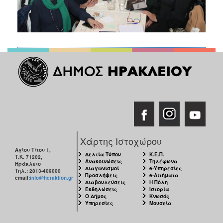
Χάρτης Ιστοχώρου
Αγίου Τίτου 1,
Δελτία Τύπου
Κ.Ε.Π.
Τ.Κ. 71202,
Ανακοινώσεις
Τηλέφωνα
Ηράκλειο
Διαγωνισμοί
e-Υπηρεσίες
Τηλ.: 2813-409000
Προσλήψεις
e-Αιτήματα
email:
info@heraklion.gr
Διαβουλεύσεις
Η Πόλη
Εκδηλώσεις
Ιστορία
Ο Δήμος
Κνωσός
Υπηρεσίες
Μουσεία