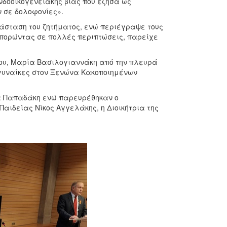
νδοοικογενειακής βίας που έζησα ως
 σε δολοφονίες».
άσταση του ζητήματος, ενώ περιέγραψε τους
τοπορώντας σε πολλές περιπτώσεις, παρείχε
ίου, Μαρία Βασιλογιαννάκη από την πλευρά
 γυναίκες στον Ξενώνα Κακοποιημένων
να Παπαδάκη ενώ παρευρέθηκαν ο
ιδείας Νίκος Αγγελάκης, η Διοικήτρια της