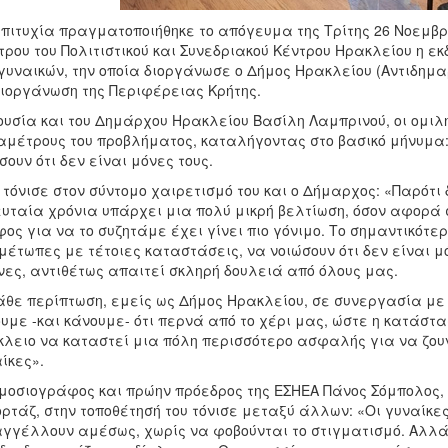
πιτυχία πραγματοποιήθηκε το απόγευμα της Τρίτης 26 Νοεμβρ
ρου του Πολιτιστικού και Συνεδριακoύ Κέντρου Ηρακλείου η ε
γυναικών, την οποία διοργάνωσε ο Δήμος Ηρακλείου (Αντιδημαρ
ιοργάνωση της Περιφέρειας Κρήτης.
υσία και του Δημάρχου Ηρακλείου Βασίλη Λαμπρινού, οι ομιλ
μέτρους του προβλήματος, καταλήγοντας στο βασικό μήνυμα: 
σουν ότι δεν είναι μόνες τους.
 τόνισε στον σύντομο χαιρετισμό του και ο Δήμαρχος: «Παρότι
υταία χρόνια υπάρχει μια πολύ μικρή βελτίωση, όσον αφορά 
ος για να το συζητάμε έχει γίνει πιο γόνιμο. Το σημαντικότερ
μέτωπες με τέτοιες καταστάσεις, να νοιώσουν ότι δεν είναι 
νες, αντιθέτως απαιτεί σκληρή δουλειά από όλους μας.
άθε περίπτωση, εμείς ως Δήμος Ηρακλείου, σε συνεργασία με
υμε -και κάνουμε- ότι περνά από το χέρι μας, ώστε η κατάστα
λειο να καταστεί μια πόλη περισσότερο ασφαλής για να ζουν
ίκες».
μοσιογράφος και πρώην πρόεδρος της ΕΣΗΕΑ Πάνος Σόμπολος,
ρτάζ, στην τοποθέτησή του τόνισε μεταξύ άλλων: «Οι γυναίκες
γγέλλουν αμέσως, χωρίς να φοβούνται το στιγματισμό. Αλλά 