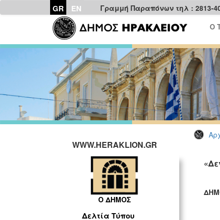
GR
EN
Γραμμή Παραπόνων τηλ : 2813-4
Ο 
Αρχ
WWW.HERAKLION.GR
«Δε
ΔΗΜ
Ο ΔΗΜΟΣ
ΓΡ
Δελτία Τύπου