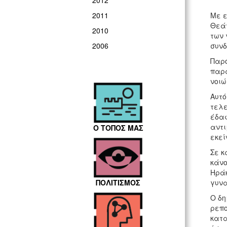
2012
Με ε
2011
Θεάτ
2010
των 
συνδ
2006
Παρο
παρα
νοιώ
Αυτό
τελε
έδαφ
αντι
Ο ΤΟΠΟΣ ΜΑΣ
εκεί
Σε κ
κάνο
Ηράκ
γυνα
ΠΟΛΙΤΙΣΜΟΣ
Ο δη
ρεπο
κατα