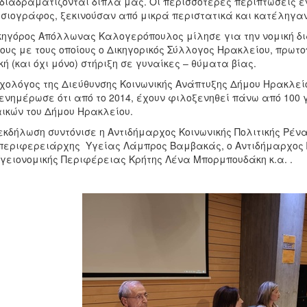
διαδραματίζονται δίπλα μας. Οι περισσότερες περιπτώσεις ε
σιογράφος, ξεκινούσαν από μικρά περιστατικά και κατέληγαν
κηγόρος Απόλλωνας Καλογερόπουλος μίλησε για την νομική δι
ους με τους οποίους ο Δικηγορικός Σύλλογος Ηρακλείου, πρω
κή (και όχι μόνο) στήριξη σε γυναίκες – θύματα βίας.
χολόγος της Διεύθυνσης Κοινωνικής Ανάπτυξης Δήμου Ηρακλε
 ενημέρωσε ότι από το 2014, έχουν φιλοξενηθεί πάνω από 100
ικών του Δήμου Ηρακλείου.
εκδήλωση συντόνισε η Αντιδήμαρχος Κοινωνικής Πολιτικής Ρέ
περιφερειάρχης Υγείας Λάμπρος Βαμβακάς, ο Αντιδήμαρχος Πα
γειονομικής Περιφέρειας Κρήτης Λένα Μπορμπουδάκη κ.α. .