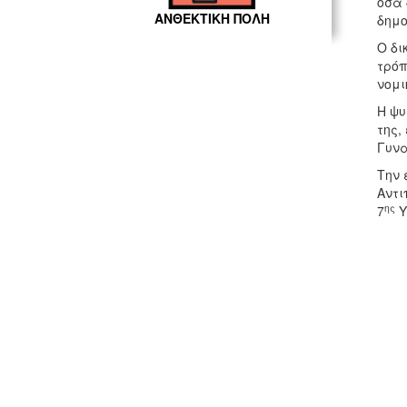
όσα 
ΑΝΘΕΚΤΙΚΗ ΠΟΛΗ
δημο
Ο δι
τρόπ
νομι
Η ψυ
της,
Γυνα
Την 
Αντι
ης
7
Υ