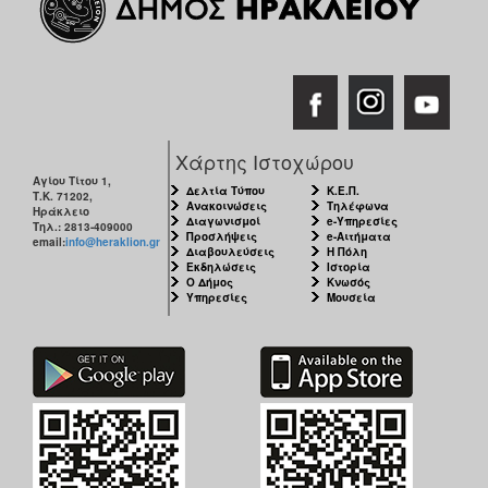
Χάρτης Ιστοχώρου
Αγίου Τίτου 1,
Δελτία Τύπου
Κ.Ε.Π.
Τ.Κ. 71202,
Ανακοινώσεις
Τηλέφωνα
Ηράκλειο
Διαγωνισμοί
e-Υπηρεσίες
Τηλ.: 2813-409000
Προσλήψεις
e-Αιτήματα
email:
info@heraklion.gr
Διαβουλεύσεις
Η Πόλη
Εκδηλώσεις
Ιστορία
Ο Δήμος
Κνωσός
Υπηρεσίες
Μουσεία