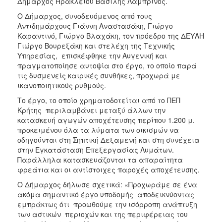
Δήμαρχος Ηρακλείου Βασίλης Λαμπρινός.
ΑΝΘΕΚΤΙΚΗ
ΠΟΛΗ
Ο Δήμαρχος, συνοδευόμενος από τους
Αντιδημάρχους Γιάννη Αναστασάκη, Γιώργο
Καραντινό, Γιώργο Βλαχάκη, τον πρόεδρο της ΔΕΥΑΗ
Γιώργο Βουρεξάκη και στελέχη της Τεχνικής
Υπηρεσίας, επισκέφθηκε την Αυγενική και
πραγματοποίησε αυτοψία στο έργο, το οποίο παρά
τις δυσμενείς καιρικές συνθήκες, προχωρά με
ικανοποιητικούς ρυθμούς.
Το έργο, το οποίο χρηματοδοτείται από το ΠΕΠ
Κρήτης περιλαμβάνει μεταξύ άλλων την
κατασκευή αγωγών αποχέτευσης περίπου 1.200 μ.
προκειμένου όλα τα λύματα των οικισμών να
οδηγούνται στη Σηπτική Δεξαμενή και στη συνέχεια
στην Εγκατάσταση Επεξεργασίας Λυμάτων.
Παράλληλα κατασκευάζονται τα απαραίτητα
φρεάτια και οι αντίστοιχες παροχές αποχέτευσης.
Ο Δήμαρχος δήλωσε σχετικά: «Προχωράμε σε ένα
ακόμα σημαντικό έργο υποδομής αποδεικνύοντας
εμπράκτως ότι προωθούμε την ισόρροπη ανάπτυξη
των αστικών περιοχών και της περιφέρειας του