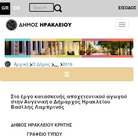
GR
EN
ΕΙΣΟΔΟΣ
Ο
Toggle
ΔΗΜΟΣ
navigati
Δελτία
Τύπου
Αρχείο
...
Αρχική
Ο Δήμος
2019
2026
2025
2024
2023
Στο έργο κατασκευής αποχετευτικού αγωγού
στην Αυγενική ο Δήμαρχος Ηρακλείου
2022
Βασίλης Λαμπρινός
2021
2020
ΔΗΜΟΣ ΗΡΑΚΛΕΙΟΥ ΚΡΗΤΗΣ
2019
ΓΡΑΦΕΙΟ ΤΥΠΟΥ