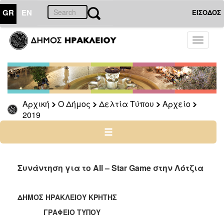
GR
EN
ΕΙΣΟΔΟΣ
Ο
Toggle
ΔΗΜΟΣ
navigati
Δελτία
Τύπου
Αρχείο
Αρχική
Ο Δήμος
Δελτία Τύπου
Αρχείο
2026
2019
2025
2024
2023
2022
Συνάντηση για το All – Star Game στην Λότζια
2021
2020
ΔΗΜΟΣ ΗΡΑΚΛΕΙΟΥ ΚΡΗΤΗΣ
2019
ΓΡΑΦΕΙΟ ΤΥΠΟΥ