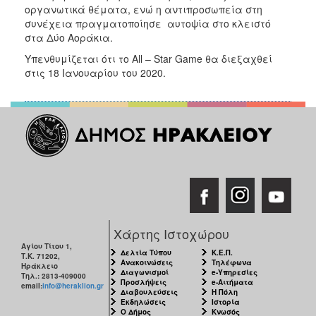
οργανωτικά θέματα, ενώ η αντιπροσωπεία στη
συνέχεια πραγματοποίησε αυτοψία στο κλειστό
στα Δύο Αοράκια.
Υπενθυμίζεται ότι το All – Star Game θα διεξαχθεί
στις 18 Ιανουαρίου του 2020.
Χάρτης Ιστοχώρου
Αγίου Τίτου 1,
Δελτία Τύπου
Κ.Ε.Π.
Τ.Κ. 71202,
Ανακοινώσεις
Τηλέφωνα
Ηράκλειο
Διαγωνισμοί
e-Υπηρεσίες
Τηλ.: 2813-409000
Προσλήψεις
e-Αιτήματα
email:
info@heraklion.gr
Διαβουλεύσεις
Η Πόλη
Εκδηλώσεις
Ιστορία
Ο Δήμος
Κνωσός