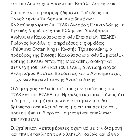
και του Δημάρχου Ηρακλείου Βασίλη Λαμπρινού.
ΑΝΘΕΚΤΙΚΗ
ΠΟΛΗ
Στη συνάντηση παρευρέθησαν ο Πρόεδρος του
Πανελληνίου Συνδέσμου Αμειβομένων
Καλαθοσφαιριστών (ΠΣΑΚ) Ανδρέας Γλυνιαδάκης, ο
Γενικός Διευθυντής του Ελληνικού Συνδέσμου
Ανώνυμων Καλαθοσφαιρικών Εταιρειών (ΕΣΑΚΕ)
Γιώργος Κονδύλης , ο πρόεδρος της ομάδας
«Ρέθυμνο Cretan Kings» Κωστής Τζομπανάκης, ο
πρόεδρος της Ένωσης Καλαθοσφαιρικών Σωματείων
Κρήτης (ΕΚΑΣΚ) Μπάμπης Μαρκάκης, διοικητικά
στελέχη του ΠΣΑΚ και του ΕΣΑΚΕ, ο Αντιδήμαρχος
Αθλητισμού Κώστας Βαρδαβάς και ο Αντιδήμαρχος
Τεχνικών Έργων Γιάννης Αναστασάκης.
Ο Δήμαρχος καλωσόρισε τους εκπροσώπους του
ΠΣΑΚ και του ΕΣΑΚΕ στο Ηράκλειο και τους τόνισε ότι
ο Δήμος , στο μέτρο των δυνατοτήτων του, θα
βρίσκεται στο πλευρό τους, με τις υπηρεσίες του,
προκειμένου η διοργάνωση να είναι απολύτως
επιτυχημένη.
Συζητήθηκαν λεπτομέρειες σχετικά με την διαμονή
και την μετακίνηση των αθλητών, καθώς και άλλα