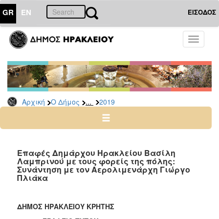
GR
EN
ΕΙΣΟΔΟΣ
Ο
Toggle
ΔΗΜΟΣ
navigati
Δελτία
Τύπου
Αρχείο
...
Αρχική
Ο Δήμος
2019
2026
2025
2024
2023
Επαφές Δημάρχου Ηρακλείου Βασίλη
Λαμπρινού με τους φορείς της πόλης:
2022
Συνάντηση με τον Αερολιμενάρχη Γιώργο
2021
Πλιάκα
2020
2019
ΔΗΜΟΣ ΗΡΑΚΛΕΙΟΥ ΚΡΗΤΗΣ