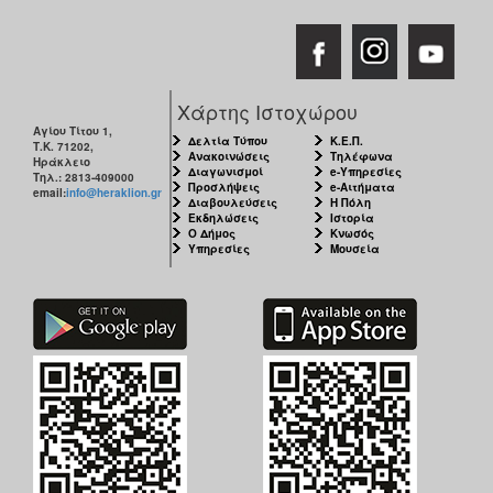
Χάρτης Ιστοχώρου
Αγίου Τίτου 1,
Δελτία Τύπου
Κ.Ε.Π.
Τ.Κ. 71202,
Ανακοινώσεις
Τηλέφωνα
Ηράκλειο
Διαγωνισμοί
e-Υπηρεσίες
Τηλ.: 2813-409000
Προσλήψεις
e-Αιτήματα
email:
info@heraklion.gr
Διαβουλεύσεις
Η Πόλη
Εκδηλώσεις
Ιστορία
Ο Δήμος
Κνωσός
Υπηρεσίες
Μουσεία