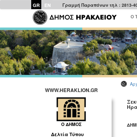
GR
EN
Γραμμή Παραπόνων τηλ : 2813-4
Ο 
Αρχ
WWW.HERAKLION.GR
Ξεκ
Ηρα
Ο ΔΗΜΟΣ
ΔΗΜ
ΓΡ
Δελτία Τύπου