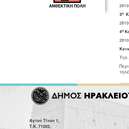
2810
ΑΝΘΕΚΤΙΚΗ ΠΟΛΗ
η
3
Κο
2810
η
4
Κο
2810
Κοι
Τηλ.
Περι
τηλέ
Αγίου Τίτου 1,
Τ.Κ. 71202,