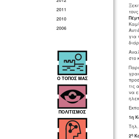
2012
Ξεκ
2011
τους
Πέμπ
2010
Καμί
2006
Αντι
για 
διάρ
Αναλ
στο 
Παρ
γραφ
Ο ΤΟΠΟΣ ΜΑΣ
προσ
τις 
να ε
ηλεκ
Εκπα
ΠΟΛΙΤΙΣΜΟΣ
1η Κ
Τηλ.
η
2
Κο