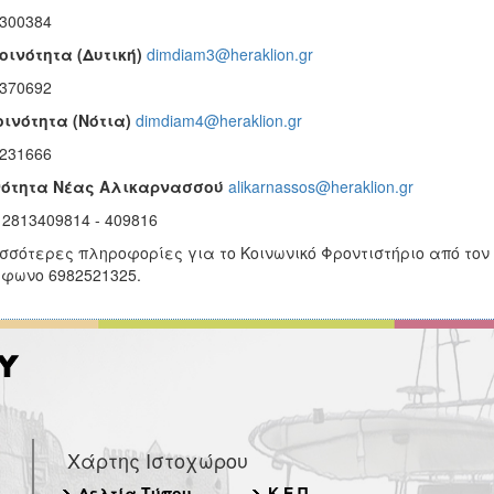
300384
ινότητα (Δυτική)
dimdiam3@heraklion.gr
370692
ινότητα (Νότια)
dimdiam4@heraklion.gr
231666
νότητα Νέας Αλικαρνασσού
alikarnassos@heraklion.gr
 2813409814 - 409816
σσότερες πληροφορίες για το Κοινωνικό Φροντιστήριο από τον
φωνο 6982521325.
Χάρτης Ιστοχώρου
Δελτία Τύπου
Κ.Ε.Π.