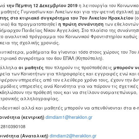
ινά
την Πέμπτη 12 Δεκεμβρίου 2019
η λειτουργία του Κοινωνικ
 μαθητές Γυμνασίων και Λυκείων και για την φετινή σχολική χ
της στο κτιριακό συγκρότημα του 7ου Λυκείου Ηρακλείου
(ο
νια) θα πραγματοποιηθεί
η πρώτη συνάντηση
των εθελοντών 
δήμαρχου Παιδείας Νίκου Αγγελάκη. Στο πλαίσιο της συνάντη
το αναλυτικό πρόγραμμα του Κοινωνικού Φροντιστηρίου καθώς 
κεια της σχολικής χρονιάς.
υτικότερα, μαθήματα θα γίνονται τόσο στους χώρους του 7ου 
κτιριακό συγκρότημα του 6ου ΕΠΑΛ (Κηπούπολη).
άλληλα
οι μαθητές
που πληρούν τις προϋποθέσεις
μπορούν ν
εία των Κοινοτήτων για πληροφορίες και εγγραφές ενώ και 
φέρουν υπηρεσίες από τον ελεύθερο χρόνο τους, έχουν την δυ
αρμόδιες υπηρεσίες ανά Κοινότητα για να πάρουν τις σχετικέ
κδηλώσουν την πρόθεσή τους και να στείλουν ονοματεπώνυμο, 
τρονικής αλληλογραφίας.
ιδευτικοί αλλά και μαθητές μπορούν να απευθύνονται στα e-m
οινότητα (κεντρική)
dimdiam1@heraklion.gr
 2810390108
ινότητα (Ανατολική)
dimdiam2@heraklion.gr