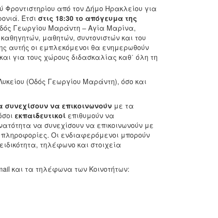
ού Φροντιστηρίου από τον Δήμο Ηρακλείου για
ρονιά. Έτσι
στις 18:30 το απόγευμα της
δός Γεωργίου Μαράντη – Αγία Μαρίνα,
καθηγητών, μαθητών, συντονιστών και του
σης αυτής οι εμπλεκόμενοι θα ενημερωθούν
και για τους χώρους διδασκαλίας καθ΄ όλη τη
Λυκείου (Οδός Γεωργίου Μαράντη), όσο και
α συνεχίσουν να επικοινωνούν
με τα
όσοι
εκπαιδευτικοί
επιθυμούν να
νατότητα να συνεχίσουν να επικοινωνούν με
ς πληροφορίες. Οι ενδιαφερόμενοι μπορούν
ειδικότητα, τηλέφωνο και στοιχεία
ail και τα τηλέφωνα των Κοινοτήτων: