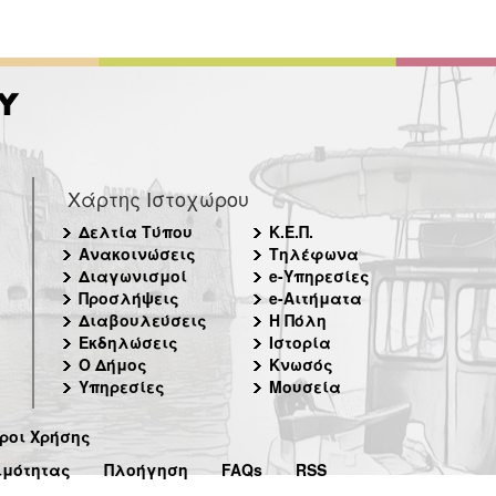
Χάρτης Ιστοχώρου
Δελτία Τύπου
Κ.Ε.Π.
Ανακοινώσεις
Τηλέφωνα
Διαγωνισμοί
e-Υπηρεσίες
Προσλήψεις
e-Αιτήματα
Διαβουλεύσεις
Η Πόλη
Εκδηλώσεις
Ιστορία
Ο Δήμος
Κνωσός
Υπηρεσίες
Μουσεία
ροι Χρήσης
ιμότητας
Πλοήγηση
FAQs
RSS