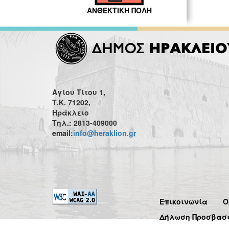
ΑΝΘΕΚΤΙΚΗ ΠΟΛΗ
Αγίου Τίτου 1,
Τ.Κ. 71202,
Ηράκλειο
Τηλ.: 2813-409000
email:
info@heraklion.gr
Επικοινωνία
Ό
Δήλωση Προσβασ