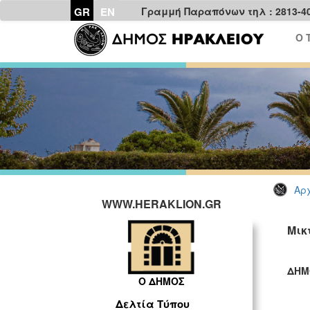
GR
EN
Γραμμή Παραπόνων τηλ : 2813-4
Ο 
Αρχ
WWW.HERAKLION.GR
Μικ
ΔΗΜ
Ο ΔΗΜΟΣ
ΓΡ
Δελτία Τύπου