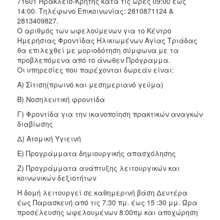
71601 Ηράκλειο-Κρήτης κατά τις ώρες 09:00 έως
ΑΝΘΕΚΤΙΚΗ
14:00. Τηλέφωνο Επικοινωνίας: 2810871124 &
ΠΟΛΗ
2813409827.
Ο αριθμός των ωφελούμενων για το Κέντρο
Ημερήσιας Φροντίδας Ηλικιωμένων Αγίας Τριάδας
θα επιλεχθεί με μοριοδότηση σύμφωνα με τα
προβλεπόμενα από το άνωθεν Πρόγραμμα.
Οι υπηρεσίες που παρέχονται δωρεάν είναι:
Α) Σίτιση(πρωινό και μεσημεριανό γεύμα)
Β) Νοσηλευτική φροντίδα
Γ) Φροντίδα για την ικανοποίηση πρακτικών αναγκών
διαβίωσης
Δ) Ατομική Υγιεινή
Ε) Προγράμματα δημιουργικής απασχόλησης
Ζ) Προγράμματα ανάπτυξης λειτουργικών και
κοινωνικών δεξιοτήτων
Η δομή λειτουργεί σε καθημερινή βάση Δευτέρα
έως Παρασκευή από τις 7:30 πμ. έως 15 :30 μμ. Ώρα
προσέλευσης ωφελουμένων 8:00πμ και αποχώρηση