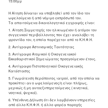
15:00μμ
Η Αίτηση δύναται να υποβληθεί από τον ίδιο τον
ωφελούμενο ή από νόμιμο εκπρόσωπό του.
Τα απαιτούμενα δικαιολογητικά εγγραφής είναι:
1. Αίτηση Συμμετοχής του ηλικιωμένου ή ατόμου του
συγγενικού περιβάλλοντος που έχει αναλάβει τη
φροντίδα του, η οποία παρέχεται από το Κ.Η.Φ.Η.
2. Αντίγραφο Αστυνομικής Ταυτότητας
3. Αντίγραφο Ατομικού ή Οικογενειακού
Εκκαθαριστικού Σημειώματος προηγούμενου έτους.
4. Αντίγραφο Πιστοποιητικού Οικογενειακής
Κατάστασης
5. Γνωμάτευση θεράποντος ιατρού, από την οποία να
προκύπτει αν ο ωφελούμενος/η είναι πλήρως,
μερικώς ή μη αυτοεξυπηρετούμενος ( κινητικά,
νοητικά, ψυχικά).
6. Υπέυθυνη Δήλωση ότι δεν λαμβάνουν υπηρεσίες
από άλλο Κ.Η.Φ.Η. ή άλλο φορέα παροχής