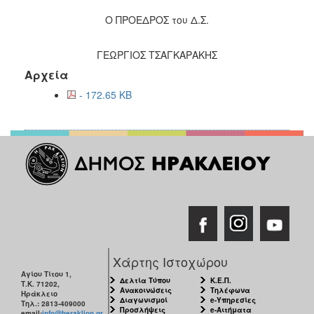
Ο ΠΡΟΕΔΡΟΣ του Δ.Σ.
ΓΕΩΡΓΙΟΣ ΤΣΑΓΚΑΡΑΚΗΣ
Αρχεία
- 172.65 KB
Χάρτης Ιστοχώρου
Αγίου Τίτου 1,
Δελτία Τύπου
Κ.Ε.Π.
Τ.Κ. 71202,
Ανακοινώσεις
Τηλέφωνα
Ηράκλειο
Διαγωνισμοί
e-Υπηρεσίες
Τηλ.: 2813-409000
Προσλήψεις
e-Αιτήματα
email:
info@heraklion.gr