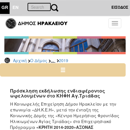
GR
EN
ΕΙΣΟΔΟΣ
Ο
Toggle
ΔΗΜΟΣ
navigati
Δελτία
Τύπου
Αρχείο
...
Αρχική
Ο Δήμος
2019
2026
2025
2024
2023
Πρόσκληση εκδήλωσης ενδιαφέροντος
ωφελουμένων στο ΚΗΦΗ Αγ.Τριάδας
2022
Η Κοινωφελής Επιχείρηση Δήμου Ηρακλείου με την
2021
επωνυμία «ΔΗ.Κ.Ε.Η», μετά την ένταξη της
2020
Κοινωνικής Δομής της «Κέντρο Ημερήσιας Φροντίδας
Ηλικιωμένων Αγίας Τριάδας» στο Επιχειρησιακό
2019
Πρόγραμμα
«ΚΡΗΤΗ 2014-2020»ΑΞΟΝΑΣ