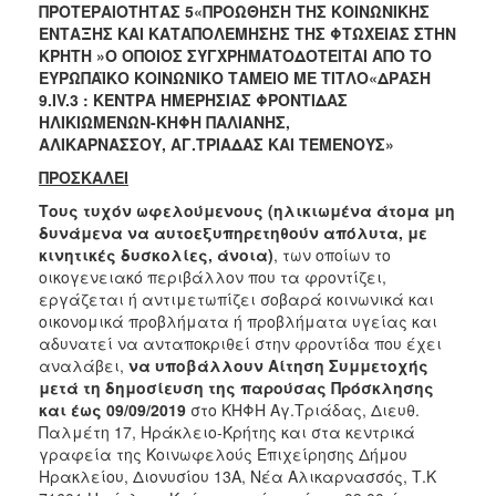
2018
ΠΡΟΤΕΡΑΙΟΤΗΤΑΣ 5«ΠΡΟΩΘΗΣΗ ΤΗΣ ΚΟΙΝΩΝΙΚΗΣ
ΕΝΤΑΞΗΣ ΚΑΙ ΚΑΤΑΠΟΛΕΜΗΣΗΣ ΤΗΣ ΦΤΩΧΕΙΑΣ ΣΤΗΝ
2017
ΚΡΗΤΗ »Ο ΟΠΟΙΟΣ ΣΥΓΧΡΗΜΑΤΟΔΟΤΕΙΤΑΙ ΑΠΟ ΤΟ
2016
ΕΥΡΩΠΑΪΚΟ ΚΟΙΝΩΝΙΚΟ ΤΑΜΕΙΟ
ΜΕ ΤΙΤΛΟ«ΔΡΑΣΗ
9.
IV
.3 : ΚΕΝΤΡΑ ΗΜΕΡΗΣΙΑΣ ΦΡΟΝΤΙΔΑΣ
2015
ΗΛΙΚΙΩΜΕΝΩΝ-ΚΗΦΗ ΠΑΛΙΑΝΗΣ,
2013
ΑΛΙΚΑΡΝΑΣΣΟΥ,
ΑΓ.ΤΡΙΑΔΑΣ
ΚΑΙ ΤΕΜΕΝΟΥΣ»
2012
ΠΡΟΣΚΑΛΕΙ
2011
Τους τυχόν ωφελούμενους (ηλικιωμένα άτομα μη
δυνάμενα να αυτοεξυπηρετηθούν απόλυτα, με
2010
κινητικές δυσκολίες, άνοια)
, των οποίων το
2006
οικογενειακό περιβάλλον που τα φροντίζει,
εργάζεται ή αντιμετωπίζει σοβαρά κοινωνικά και
οικονομικά προβλήματα ή προβλήματα υγείας και
αδυνατεί να ανταποκριθεί στην φροντίδα που έχει
αναλάβει,
να υποβάλλουν Αίτηση Συμμετοχής
Ο
μετά τη δημοσίευση της παρούσας Πρόσκλησης
ΤΟΠΟΣ
και έως 09/09/2019
στο ΚΗΦΗ Αγ.Τριάδας, Διευθ.
ΜΑΣ
Παλμέτη 17, Ηράκλειο-Κρήτης και στα κεντρικά
γραφεία της Κοινωφελούς Επιχείρησης Δήμου
ΠΟΛΙΤΙΣΜΟΣ
Ηρακλείου, Διονυσίου 13Α, Νέα Αλικαρνασσός, Τ.Κ