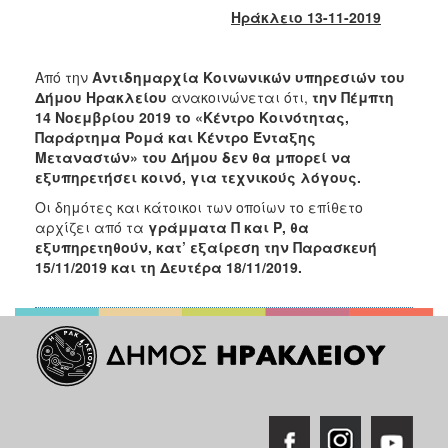
2018
Ηράκλειο 13-11-2019
2017
2016
Από την
Αντιδημαρχία Κοινωνικών υπηρεσιών του
2015
Δήμου Ηρακλείου
ανακοινώνεται ότι,
την Πέμπτη
14 Νοεμβρίου 2019 το «Κέντρο Κοινότητας,
2013
Παράρτημα Ρομά και Κέντρο Ένταξης
2012
Μεταναστών» του Δήμου δεν θα μπορεί να
εξυπηρετήσει κοινό, για τεχνικούς λόγους.
2011
Οι δημότες και κάτοικοι των οποίων το επίθετο
2010
αρχίζει από τα
γράμματα Π και Ρ, θα
2006
εξυπηρετηθούν, κατ’ εξαίρεση την Παρασκευή
15/11/2019 και τη Δευτέρα 18/11/2019.
Ο
ΤΟΠΟΣ
ΜΑΣ
ΠΟΛΙΤΙΣΜΟΣ