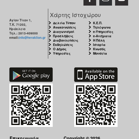
ΑΝΘΕΚΤΙΚΗ
ΠΟΛΗ
Χάρτης Ιστοχώρου
Αγίου Τίτου 1,
Δελτία Τύπου
Κ.Ε.Π.
Τ.Κ. 71202,
Ανακοινώσεις
Τηλέφωνα
Ηράκλειο
Διαγωνισμοί
e-Υπηρεσίες
Τηλ.: 2813-409000
Προσλήψεις
e-Αιτήματα
email:
info@heraklion.gr
Διαβουλεύσεις
Η Πόλη
Εκδηλώσεις
Ιστορία
Ο Δήμος
Κνωσός
Υπηρεσίες
Μουσεία
Επικοινωνία
Copyright © 2026