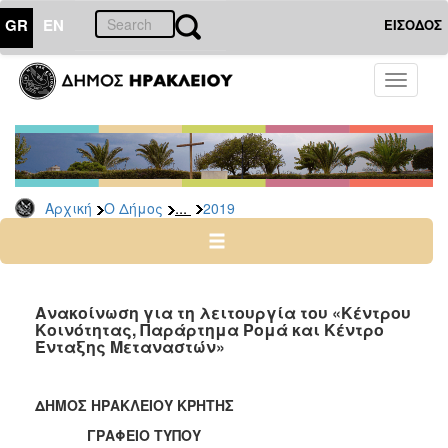
GR
EN
ΕΙΣΟΔΟΣ
Ο
Toggle
ΔΗΜΟΣ
navigati
Δελτία
Τύπου
Αρχείο
...
Αρχική
Ο Δήμος
2019
2026
2025
2024
2023
Ανακοίνωση για τη λειτουργία του «Κέντρου
Κοινότητας, Παράρτημα Ρομά και Κέντρο
2022
Ένταξης Μεταναστών»
2021
2020
ΔΗΜΟΣ ΗΡΑΚΛΕΙΟΥ ΚΡΗΤΗΣ
2019
ΓΡΑΦΕΙΟ ΤΥΠΟΥ