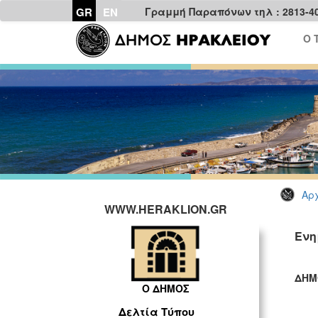
GR
EN
Γραμμή Παραπόνων τηλ : 2813-4
Ο 
Αρχ
WWW.HERAKLION.GR
Ενη
ΔΗΜ
Ο ΔΗΜΟΣ
ΓΡ
Δελτία Τύπου