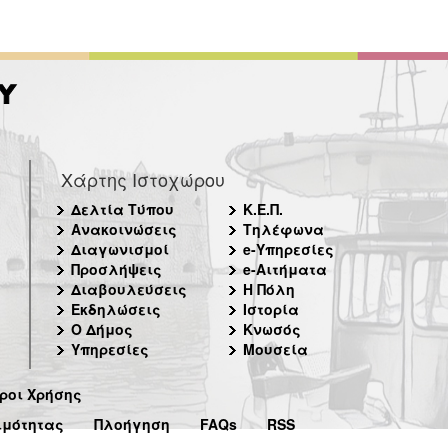
Χάρτης Ιστοχώρου
Δελτία Τύπου
Κ.Ε.Π.
Ανακοινώσεις
Τηλέφωνα
Διαγωνισμοί
e-Υπηρεσίες
Προσλήψεις
e-Αιτήματα
Διαβουλεύσεις
Η Πόλη
Εκδηλώσεις
Ιστορία
Ο Δήμος
Κνωσός
Υπηρεσίες
Μουσεία
ροι Χρήσης
ιμότητας
Πλοήγηση
FAQs
RSS