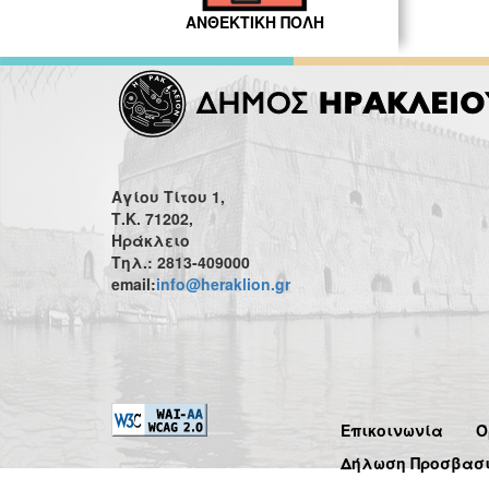
ΑΝΘΕΚΤΙΚΗ ΠΟΛΗ
Αγίου Τίτου 1,
Τ.Κ. 71202,
Ηράκλειο
Τηλ.: 2813-409000
email:
info@heraklion.gr
Επικοινωνία
Ό
Δήλωση Προσβασ