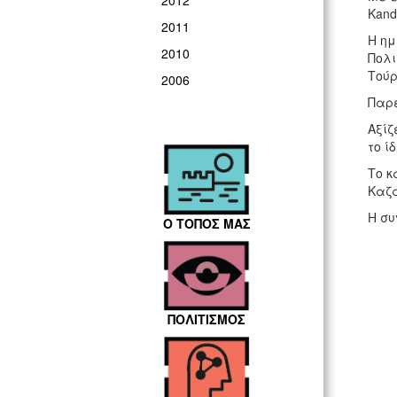
2012
Kand
2011
Η ημ
2010
Πολι
Τούρ
2006
Παρε
Αξίζ
το ί
Το κ
Καζα
Η συ
Ο ΤΟΠΟΣ ΜΑΣ
ΠΟΛΙΤΙΣΜΟΣ