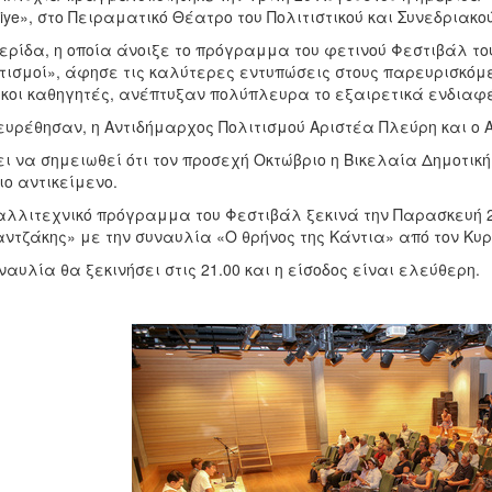
iye», στο Πειραματικό Θέατρο του Πολιτιστικού και Συνεδριακο
ερίδα, η οποία άνοιξε το πρόγραμμα του φετινού Φεστιβάλ του
τισμοί», άφησε τις καλύτερες εντυπώσεις στους παρευρισκόμε
κοι καθηγητές, ανέπτυξαν πολύπλευρα το εξαιρετικά ενδιαφέ
υρέθησαν, η Αντιδήμαρχος Πολιτισμού Αριστέα Πλεύρη και ο 
ει να σημειωθεί ότι τον προσεχή Οκτώβριο η Βικελαία Δημοτική
διο αντικείμενο.
αλλιτεχνικό πρόγραμμα του Φεστιβάλ ξεκινά την Παρασκευή 2
ντζάκης» με την συναυλία «Ο θρήνος της Κάντια» από τον Κυρ
ναυλία θα ξεκινήσει στις 21.00 και η είσοδος είναι ελεύθερη.