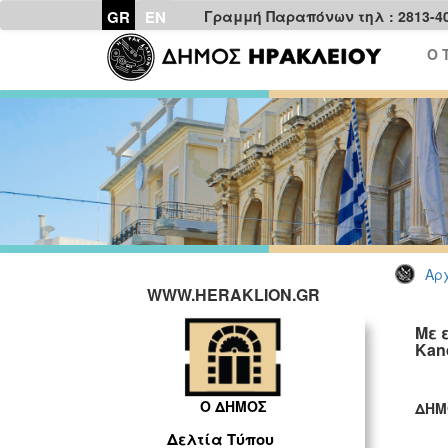
GR
EN
Γραμμή Παραπόνων τηλ : 2813-4
Ο 
Αρχ
WWW.HERAKLION.GR
Με 
Kan
Ο ΔΗΜΟΣ
ΔΗΜ
ΓΡ
Δελτία Τύπου