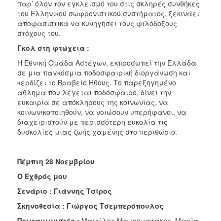
παρ’ όλον τον εγκλεισμό του στις σκληρές συνθήκες
του Ελληνικού σωφρονιστικού συστήματος, ξεκινάει
αποφασιστικά να κυνηγήσει τους φιλόδοξους
στόχους του.
Γκολ στη φτώχεια :
Η Εθνική Ομάδα Αστέγων, εκπροσωπεί την Ελλάδα
σε μια παγκόσμια ποδοσφαιρική διοργάνωση και
κερδίζει το Βραβείο Ήθους. Το παρεξηγημένο
άθλημα που λέγεται ποδόσφαιρο, δίνει την
ευκαιρία σε απόκληρους της κοινωνίας, να
κοινωνικοποιηθούν, να νοιώσουν υπερήφανοι, να
διαχειριστούν με περισσότερη ευκολία τις
δυσκολίες μιας ζωής χαμένης στο περιθώριο.
Πέμπτη 28 Νοεμβρίου
Ο Εχθρός μου
Σενάριο : Γιάννης Τσίρος
Σκηνοθεσία : Γιώργος Τσεμπερόπουλος
Πρωταγωνιστές :
Μανώλης Μαυροματάκης, Μαρία