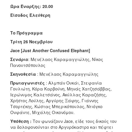
Ώρα Έναρξης: 20.00
Είσοδος Ελεύθερη
Το Πρόγραμμα
Τρίτη
26 Νοεμβρίου
Jace
[
Just Another Confused Elephant]
Σενάριο
: Μενέλαος Καραμαγγιώλης, Νίκος
Πανουτσόπουλος
Σκηνοθεσία
: Μενέλαος Καραμαγγιώλης
Πρωταγωνιστές
: Αλμπάν Ουκάι, Στεφανία
Γουλιώτη, Κόρα Καρβούνη, Μηνάς Χατζησάββας,
Ιερώνυμος Καλετσάνος, Ακύλλας Καραζήσης,
Χρήστος Λούλης, Αργύρης Ξάφης, Γιάννης
Τσορτέκης, Κώστας Μπερικόπουλος, Ντιόγκο
Ονφάντε, Μιχάλης Οικονόμου.
Υπόθεση :
Τον φωνάζουν Jace, είδε τους δικούς του
να δολοφονούνται στο Αργυρόκαστρο και πέφτει