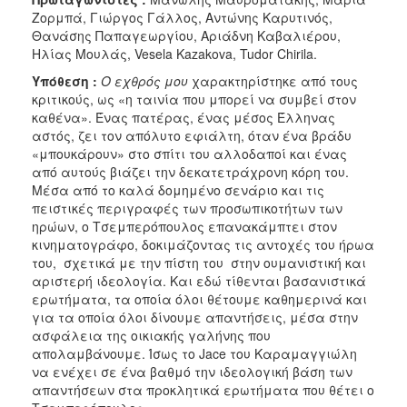
Ζορμπά, Γιώργος Γάλλος, Αντώνης Καρυτινός,
Θανάσης Παπαγεωργίου, Αριάδνη Καβαλιέρου,
Ηλίας Μουλάς, Vesela Kazakova, Tudor Chirila.
Υπόθεση :
Ο εχθρός μου
χαρακτηρίστηκε από τους
κριτικούς, ως «η ταινία που μπορεί να συμβεί στον
καθένα». Ένας πατέρας, ένας μέσος Έλληνας
αστός, ζει τον απόλυτο εφιάλτη, όταν ένα βράδυ
«μπουκάρουν» στο σπίτι του αλλοδαποί και ένας
από αυτούς βιάζει την δεκατετράχρονη κόρη του.
Μέσα από το καλά δομημένο σενάριο και τις
πειστικές περιγραφές των προσωπικοτήτων των
ηρώων, ο Τσεμπερόπουλος επανακάμπτει στον
κινηματογράφο, δοκιμάζοντας τις αντοχές του ήρωα
του, σχετικά με την πίστη του στην ουμανιστική και
αριστερή ιδεολογία. Και εδώ τίθενται βασανιστικά
ερωτήματα, τα οποία όλοι θέτουμε καθημερινά και
για τα οποία όλοι δίνουμε απαντήσεις, μέσα στην
ασφάλεια της οικιακής γαλήνης που
απολαμβάνουμε. Ίσως το Jace του Καραμαγγιώλη
να ενέχει σε ένα βαθμό την ιδεολογική βάση των
απαντήσεων στα προκλητικά ερωτήματα που θέτει ο