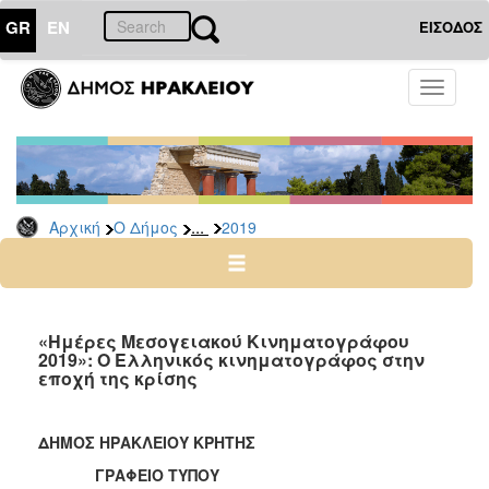
GR
EN
ΕΙΣΟΔΟΣ
Ο
Toggle
ΔΗΜΟΣ
navigati
Δελτία
Τύπου
Αρχείο
...
Αρχική
Ο Δήμος
2019
2026
2025
2024
2023
«Ημέρες Μεσογειακού Κινηματογράφου
2019»: Ο Ελληνικός κινηματογράφος στην
2022
εποχή της κρίσης
2021
2020
ΔΗΜΟΣ ΗΡΑΚΛΕΙΟΥ ΚΡΗΤΗΣ
2019
ΓΡΑΦΕΙΟ ΤΥΠΟΥ