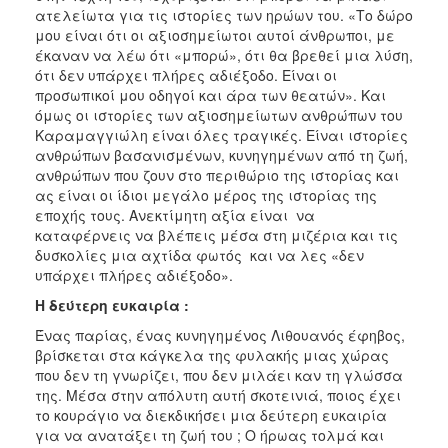
ατελείωτα για τις ιστορίες των ηρώων του. «Το δώρο
μου είναι ότι οι αξιοσημείωτοι αυτοί άνθρωποι, με
έκαναν να λέω ότι «μπορώ», ότι θα βρεθεί μια λύση,
ότι δεν υπάρχει πλήρες αδιέξοδο. Είναι οι
προσωπικοί μου οδηγοί και άρα των θεατών». Και
όμως οι ιστορίες των αξιοσημείωτων ανθρώπων του
Καραμαγγιώλη είναι όλες τραγικές. Είναι ιστορίες
ανθρώπων βασανισμένων, κυνηγημένων από τη ζωή,
ανθρώπων που ζουν στο περιθώριο της ιστορίας και
ας είναι οι ίδιοι μεγάλο μέρος της ιστορίας της
εποχής τους. Ανεκτίμητη αξία είναι να
καταφέρνεις να βλέπεις μέσα στη μιζέρια και τις
δυσκολίες μια αχτίδα φωτός και να λες «δεν
υπάρχει πλήρες αδιέξοδο».
Η δεύτερη ευκαιρία :
Ένας παρίας, ένας κυνηγημένος Λιθουανός έφηβος,
βρίσκεται στα κάγκελα της φυλακής μιας χώρας
που δεν τη γνωρίζει, που δεν μιλάει καν τη γλώσσα
της. Μέσα στην απόλυτη αυτή σκοτεινιά, ποιος έχει
το κουράγιο να διεκδικήσει μια δεύτερη ευκαιρία
για να ανατάξει τη ζωή του ; Ο ήρωας τολμά και