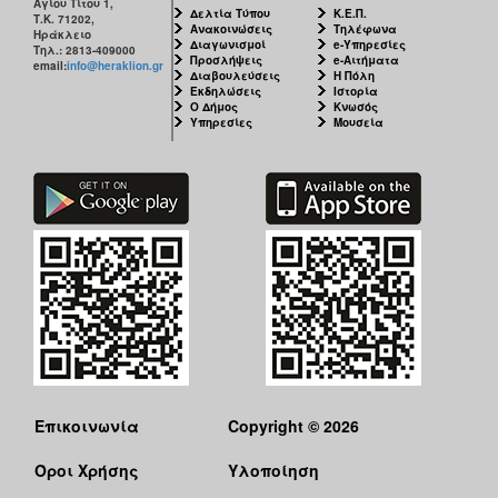
Αγίου Τίτου 1,
Δελτία Τύπου
Κ.Ε.Π.
Τ.Κ. 71202,
Ανακοινώσεις
Τηλέφωνα
Ηράκλειο
Διαγωνισμοί
e-Υπηρεσίες
Τηλ.: 2813-409000
Προσλήψεις
e-Αιτήματα
email:
info@heraklion.gr
Διαβουλεύσεις
Η Πόλη
Εκδηλώσεις
Ιστορία
Ο Δήμος
Κνωσός
Υπηρεσίες
Μουσεία
Επικοινωνία
Copyright © 2026
Όροι Χρήσης
Υλοποίηση