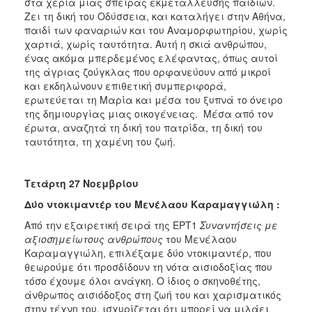
στα χέρια μιας σπείρας εκμετάλλευσης παιδιών.
Ζει τη δική του Οδύσσεια, και καταλήγει στην Αθήνα,
παιδί των φαναριών και του Αναμορφωτηρίου, χωρίς
χαρτιά, χωρίς ταυτότητα. Αυτή η σκιά ανθρώπου,
ένας ακόμα μπερδεμένος ελέφαντας, όπως αυτοί
της άγριας ζούγκλας που ορφανεύουν από μικροί
και εκδηλώνουν επιθετική συμπεριφορά,
ερωτεύεται τη Μαρία και μέσα του ξυπνά το όνειρο
της δημιουργίας μιας οικογένειας. Μέσα από τον
έρωτα, αναζητά τη δική του πατρίδα, τη δική του
ταυτότητα, τη χαμένη του ζωή.
Τετάρτη 27 Νοεμβρίου
Δύο ντοκιμαντέρ του Μενέλαου Καραμαγγιώλη :
Από την εξαιρετική σειρά της ΕΡΤ1
Συναντήσεις με
αξιοσημείωτους ανθρώπους
του Μενέλαου
Καραμαγγιώλη, επιλέξαμε δύο ντοκιμαντέρ, που
θεωρούμε ότι προσδίδουν τη νότα αισιοδοξίας που
τόσο έχουμε όλοι ανάγκη. Ο ίδιος ο σκηνοθέτης,
άνθρωπος αισιόδοξος στη ζωή του και χαρισματικός
στην τέχνη του, ισχυρίζεται ότι μπορεί να μιλάει