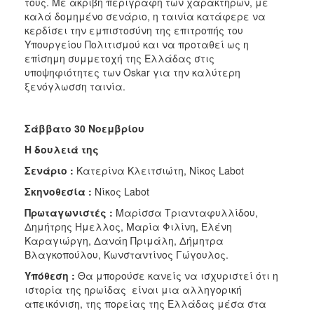
τους. Με ακριβή περιγραφή των χαρακτήρων, με
καλά δομημένο σενάριο, η ταινία κατάφερε να
κερδίσει την εμπιστοσύνη της επιτροπής του
Υπουργείου Πολιτισμού και να προταθεί ως η
επίσημη συμμετοχή της Ελλάδας στις
υποψηφιότητες των Oskar για την καλύτερη
ξενόγλωσση ταινία.
Σάββατο 30 Νοεμβρίου
Η δουλειά της
Σενάριο :
Κατερίνα Κλειτσιώτη, Νίκος Labot
Σκηνοθεσία :
Νίκος Labot
Πρωταγωνιστές :
Μαρίσσα Τριανταφυλλίδου,
Δημήτρης Ημελλος, Μαρία Φιλίνη, Ελένη
Καραγιώργη, Δανάη Πριμάλη, Δήμητρα
Βλαγκοπούλου, Κωνσταντίνος Γώγουλος.
Υπόθεση :
Θα μπορούσε κανείς να ισχυριστεί ότι η
ιστορία της ηρωίδας είναι μια αλληγορική
απεικόνιση, της πορείας της Ελλάδας μέσα στα