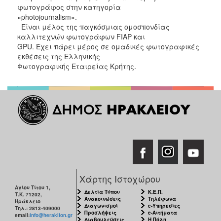
φωτογράφος στην κατηγορία
«photojournalism».
Είναι μέλος της παγκόσμιας ομοσπονδίας
καλλιτεχνών φωτογράφων FIAP και
GPU. Έχει πάρει μέρος σε ομαδικές φωτογραφικές
εκθέσεις της Ελληνικής
Φωτογραφικής Εταιρείας Κρήτης.
Χάρτης Ιστοχώρου
Αγίου Τίτου 1,
Δελτία Τύπου
Κ.Ε.Π.
Τ.Κ. 71202,
Ανακοινώσεις
Τηλέφωνα
Ηράκλειο
Διαγωνισμοί
e-Υπηρεσίες
Τηλ.: 2813-409000
Προσλήψεις
e-Αιτήματα
email:
info@heraklion.gr
Διαβουλεύσεις
Η Πόλη