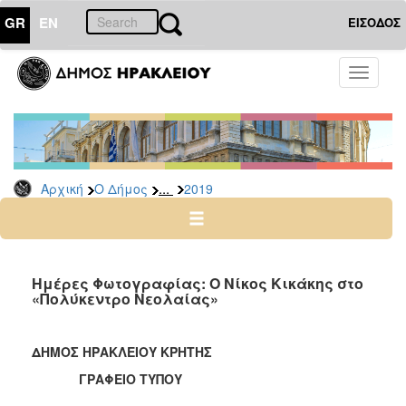
GR
EN
ΕΙΣΟΔΟΣ
Ο
Toggle
ΔΗΜΟΣ
navigati
Δελτία
Τύπου
Αρχείο
...
Αρχική
Ο Δήμος
2019
2026
2025
2024
2023
Ημέρες Φωτογραφίας: Ο Νίκος Κικάκης στο
«Πολύκεντρο Νεολαίας»
2022
2021
ΔΗΜΟΣ ΗΡΑΚΛΕΙΟΥ ΚΡΗΤΗΣ
2020
ΓΡΑΦΕΙΟ ΤΥΠΟΥ
2019