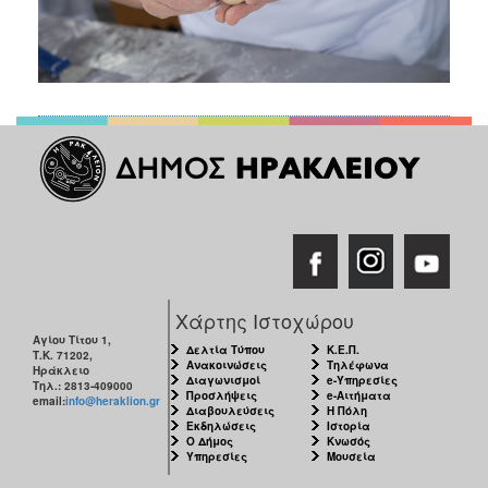
Χάρτης Ιστοχώρου
Αγίου Τίτου 1,
Δελτία Τύπου
Κ.Ε.Π.
Τ.Κ. 71202,
Ανακοινώσεις
Τηλέφωνα
Ηράκλειο
Διαγωνισμοί
e-Υπηρεσίες
Τηλ.: 2813-409000
Προσλήψεις
e-Αιτήματα
email:
info@heraklion.gr
Διαβουλεύσεις
Η Πόλη
Εκδηλώσεις
Ιστορία
Ο Δήμος
Κνωσός
Υπηρεσίες
Μουσεία