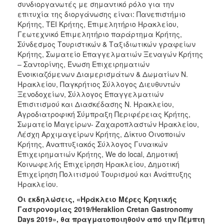
συνδιοργανωτές με σημαντικό ρόλο για την
ΑΝΘΕΚΤΙΚΗ
ΠΟΛΗ
επιτυχία της διοργάνωσης είναι: Πανεπιστήμιο
Κρήτης, ΤΕΙ Κρήτης, Επιμελητήριο Ηρακλείου,
Γεωτεχνικό Επιμελητήριο παράρτημα Κρήτης,
Σύνδεσμος Τουριστικών & Ταξιδιωτικών γραφείων
Κρήτης, Σωματείο Επαγγελματιών Ξεναγών Κρήτης
– Σαντορίνης, Ένωση Επιχειρηματιών
Ενοικιαζόμενων Διαμερισμάτων & Δωματίων Ν.
Ηρακλείου, Παγκρήτιος Σύλλογος Διευθυντών
Ξενοδοχείων, Σύλλογος Επαγγελματιών
Επισιτισμού και Διασκέδασης Ν. Ηρακλείου,
Αγροδιατροφική Σύμπραξη Περιφέρειας Κρήτης,
Σωματείο Μαγείρων- Ζαχαροπλαστών Ηρακλείου,
Λέσχη Αρχιμαγείρων Κρήτης, Δίκτυο Οινοποιών
Κρήτης, Αναπτυξιακός Σύλλογος Γυναικών
Επιχειρηματιών Κρήτης, We do local, Δημοτική
Κοινωφελής Επιχείρηση Ηρακλείου, Δημοτική
Επιχείρηση Πολιτισμού Τουρισμού και Ανάπτυξης
Ηρακλείου.
Οι εκδηλώσεις, «Ηράκλειο Μέρες Κρητικής
Γαστρονομίας 2019/Heraklion Cretan Gastronomy
Days 2019», θα πραγματοποιηθούν από την Πέμπτη