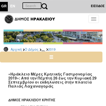
GR
EN
ΕΙΣΟΔΟΣ
Ο
Toggle
ΔΗΜΟΣ
navigati
Δελτία
Τύπου
Αρχείο
...
Αρχική
Ο Δήμος
2019
2026
2025
2024
2023
«Ηράκλειο Μέρες Κρητικής Γαστρονομίας
2019»: Από την Πέμπτη 26 έως την Κυριακή 29
2022
Σεπτεμβρίου οι εκδηλώσεις στην πλατεία
2021
Παλιάς Λαχαναγοράς
2020
2019
ΔΗΜΟΣ ΗΡΑΚΛΕΙΟΥ ΚΡΗΤΗΣ