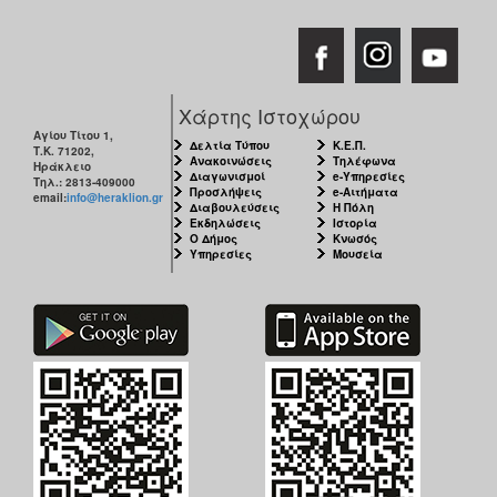
Χάρτης Ιστοχώρου
Αγίου Τίτου 1,
Δελτία Τύπου
Κ.Ε.Π.
Τ.Κ. 71202,
Ανακοινώσεις
Τηλέφωνα
Ηράκλειο
Διαγωνισμοί
e-Υπηρεσίες
Τηλ.: 2813-409000
Προσλήψεις
e-Αιτήματα
email:
info@heraklion.gr
Διαβουλεύσεις
Η Πόλη
Εκδηλώσεις
Ιστορία
Ο Δήμος
Κνωσός
Υπηρεσίες
Μουσεία