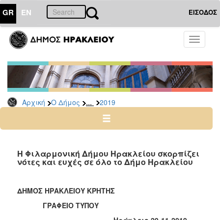
GR
EN
ΕΙΣΟΔΟΣ
Ο
Toggle
ΔΗΜΟΣ
navigati
Δελτία
Τύπου
Αρχείο
...
Αρχική
Ο Δήμος
2019
2026
2025
2024
2023
Η Φιλαρμονική Δήμου Ηρακλείου σκορπίζει
νότες και ευχές σε όλο το Δήμο Ηρακλείου
2022
2021
ΔΗΜΟΣ ΗΡΑΚΛΕΙΟΥ ΚΡΗΤΗΣ
2020
ΓΡΑΦΕΙΟ ΤΥΠΟΥ
2019
Ηράκλειο 29-1
1
-2019