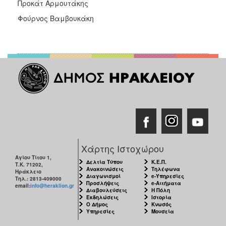
Προκάτ Αρμουτάκης
Φούρνος Βαμβουκάκη
Χάρτης Ιστοχώρου
Αγίου Τίτου 1,
Δελτία Τύπου
Κ.Ε.Π.
Τ.Κ. 71202,
Ανακοινώσεις
Τηλέφωνα
Ηράκλειο
Διαγωνισμοί
e-Υπηρεσίες
Τηλ.: 2813-409000
Προσλήψεις
e-Αιτήματα
email:
info@heraklion.gr
Διαβουλεύσεις
Η Πόλη
Εκδηλώσεις
Ιστορία
Ο Δήμος
Κνωσός
Υπηρεσίες
Μουσεία