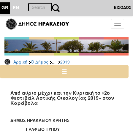
GR
EN
ΕΙΣΟΔΟΣ
Ο
Toggle
ΔΗΜΟΣ
navigati
Δελτία
Τύπου
Αρχείο
...
Αρχική
Ο Δήμος
2019
2026
2025
2024
2023
Από αύριο μέχρι και την Κυριακή το «2ο
Φεστιβάλ Αστικής Οικολογίας 2019» στον
2022
Καράβολα
2021
2020
ΔΗΜΟΣ ΗΡΑΚΛΕΙΟΥ ΚΡΗΤΗΣ
2019
ΓΡΑΦΕΙΟ ΤΥΠΟΥ