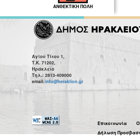
ΑΝΘΕΚΤΙΚΗ ΠΟΛΗ
Αγίου Τίτου 1,
Τ.Κ. 71202,
Ηράκλειο
Τηλ.: 2813-409000
email:
info@heraklion.gr
Επικοινωνία
Ό
Δήλωση Προσβασ