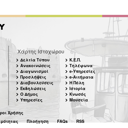
Χάρτης Ιστοχώρου
Δελτία Τύπου
Κ.Ε.Π.
Ανακοινώσεις
Τηλέφωνα
Διαγωνισμοί
e-Υπηρεσίες
Προσλήψεις
e-Αιτήματα
Διαβουλεύσεις
Η Πόλη
Εκδηλώσεις
Ιστορία
Ο Δήμος
Κνωσός
Υπηρεσίες
Μουσεία
ροι Χρήσης
ιμότητας
Πλοήγηση
FAQs
RSS