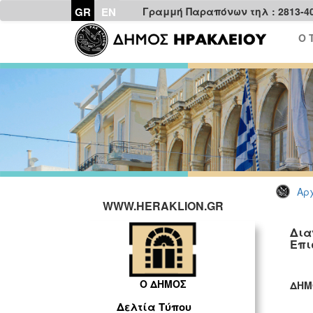
GR
EN
Γραμμή Παραπόνων τηλ : 2813-4
Ο 
Αρχ
WWW.HERAKLION.GR
Δια
Επι
Ο ΔΗΜΟΣ
ΔΗΜ
ΓΡ
Δελτία Τύπου