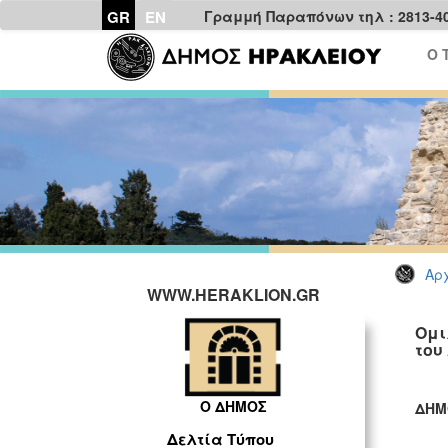
GR
EN
Γραμμή Παραπόνων τηλ : 2813-4
Ο 
Αρχ
WWW.HERAKLION.GR
Ομι
του
Ο ΔΗΜΟΣ
ΔΗΜ
ΓΡ
Δελτία Τύπου