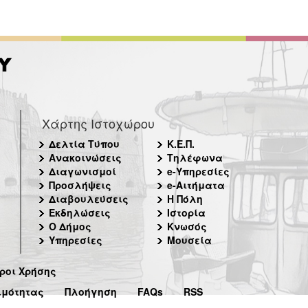
Χάρτης Ιστοχώρου
Δελτία Τύπου
Κ.Ε.Π.
Ανακοινώσεις
Τηλέφωνα
Διαγωνισμοί
e-Υπηρεσίες
Προσλήψεις
e-Αιτήματα
Διαβουλεύσεις
Η Πόλη
Εκδηλώσεις
Ιστορία
Ο Δήμος
Κνωσός
Υπηρεσίες
Μουσεία
ροι Χρήσης
ιμότητας
Πλοήγηση
FAQs
RSS