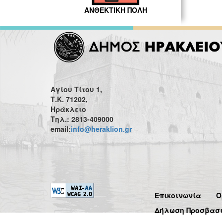
ΑΝΘΕΚΤΙΚΗ ΠΟΛΗ
Αγίου Τίτου 1,
Τ.Κ. 71202,
Ηράκλειο
Τηλ.: 2813-409000
email:
info@heraklion.gr
Επικοινωνία
Ό
Δήλωση Προσβασ