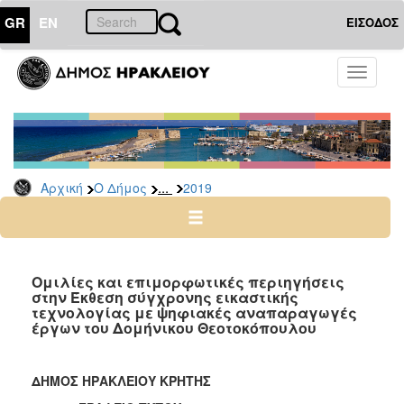
GR
EN
ΕΙΣΟΔΟΣ
Ο
Toggle
ΔΗΜΟΣ
navigati
Δελτία
Τύπου
Αρχείο
...
Αρχική
Ο Δήμος
2019
2026
2025
2024
2023
Ομιλίες και επιμορφωτικές περιηγήσεις
στην Έκθεση σύγχρονης εικαστικής
2022
τεχνολογίας με ψηφιακές αναπαραγωγές
2021
έργων του Δομήνικου Θεοτοκόπουλου
2020
2019
ΔΗΜΟΣ ΗΡΑΚΛΕΙΟΥ ΚΡΗΤΗΣ