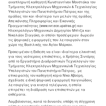
αναπληρωτή καθηγητή Κωνσταντίνου Μουστάκα του
Τμήματος Ηλεκτρολόγων Μηχανικών & Τεχνολογίας
Υπολογιστών του Πανεπιστήμιου Πάτρας και της
ομάδας του και ιδιαίτερα των μελών της ομάδας
Απεικόνισης Πληροφορίας και Εικονικής
Πραγματικότητας (www.vvr.ece.upatras.gr) και
Ηλεκτρολόγων Μηχανικών Δημητρίου Μπίτζα και
Νικολάου Σταγάκη, οι οποίοι προσέφεραν δωρεάν
τις ψηφιακές εφαρμογές που λειτουργούν στον
χώρο της Βασιλικής του Αγίου Μάρκου.
Προκειμένου η Έκθεση να είναι ιδιαίτερα ελκυστική
για τους νεότερους επισκέπτες, ο Χρήστος Σιντόρης
από το Εργαστήριο Διαδραστικών Τεχνολογιών του
Τμήματος Ηλεκτρολόγων Μηχανικών& Τεχνολογίας
Υπολογιστών του Πανεπιστήμιο Πάτρας, με
επικεφαλής τον καθηγητή κύριο Νίκο Αβούρη,
σχεδίασε ειδική ψηφιακή εφαρμογή παιγνιώδους
λειτουργίας για κινητά τηλέφωνα, η οποία
επιτρέπει τη διάδραση των επισκεπτών με τα
εκθέματα.
Λαμβάνοντας, κατά το δυνατόν, υπόψη τη σύγχρονη
τάση οι εικαστικές εκθέσεις να είναι για τους