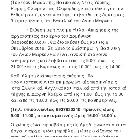
(Τολέδου, Μαδρίτης, Βατικανού, Νέας Υόρκης,
ΑΝΘΕΚΤΙΚΗ
ΠΟΛΗ
Ρώμης, Φλωρεντίας, Οξφόρδης, κ.ά.) ειδικά για την
Έκθεση αυτή, εγκαινιάστηκε το βράδυ της Δευτέρας
9 Σεπτεμβρίου, στη Βασιλική του Αγίου Μάρκου.
H Έκθεση με τίτλο με τίτλο «Απηχήσεις της
αρχαιότητας στο έργο του Δομήνικου
Θεοτοκόπουλου» , θα διαρκέσει έως και τις 6
Οκτωβρίου 2019. Σε αυτό το διάστημα η Βασιλική
του Αγίου Μάρκου θα είναι ανοικτή στο κοινό
καθημερινές και Σάββατα από τις 9.00’ έως τις
21.00΄ και τις Κυριακές από τις 10.00΄ έως τις 14.00΄.
Καθ΄ όλη τη διάρκεια της Έκθεσης, θα
πραγματοποιούνται επιμορφωτικές περιηγήσεις
στα Ελληνικά, Αγγλικά και Ιταλικά από την ιστορικό
τέχνης κ. Δάφνη Κρέμα από τις 11.00΄ έως την 13.00΄
και από τις 18.00΄ έως τις 20.00΄ τις καθημερινές.
(Τηλ. επικοινωνίας 6937820340, πρωινές ώρες
9.00΄-11.00΄, απογευματινές ώρες 16.00΄-18.00΄).
Ο χώρος είναι προσβάσιμος σε ΆμεΑ, ενώ και για τα
έργα υπάρχει ειδική πρόβλεψη ώστε ο άξονας του
οπτικού πεδίου να κρατιέται σε λίγο χαμηλότερο