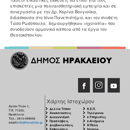
επισκέπτες μια πολυαισθητηριακή εμπειρία και σε
συνεργασία με την Δρ. Κορίνα Βουγιούκα,
διδάσκουσα στο Ιόνιο Πανεπιστήμιο, και τον συνθέτη
Τάσο Ρωσόπουλο, δημιουργήθηκαν «ηχοτοπία» που
συνοδεύουν αρμονικά κάποια από τα έργα του
Θεοτοκόπουλου.
Χάρτης Ιστοχώρου
Αγίου Τίτου 1,
Δελτία Τύπου
Κ.Ε.Π.
Τ.Κ. 71202,
Ανακοινώσεις
Τηλέφωνα
Ηράκλειο
Διαγωνισμοί
e-Υπηρεσίες
Τηλ.: 2813-409000
Προσλήψεις
e-Αιτήματα
email:
info@heraklion.gr
Διαβουλεύσεις
Η Πόλη
Εκδηλώσεις
Ιστορία