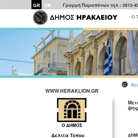
GR
EN
Γραμμή Παραπόνων τηλ : 2813-4
Ο 
Αρχ
WWW.HERAKLION.GR
Μει
ψηφ
Ο ΔΗΜΟΣ
ΔΗΜ
Δελτία Τύπου