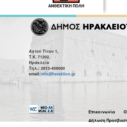
ΑΝΘΕΚΤΙΚΗ ΠΟΛΗ
Αγίου Τίτου 1,
Τ.Κ. 71202,
Ηράκλειο
Τηλ.: 2813-409000
email:
info@heraklion.gr
Επικοινωνία
Ό
Δήλωση Προσβασ