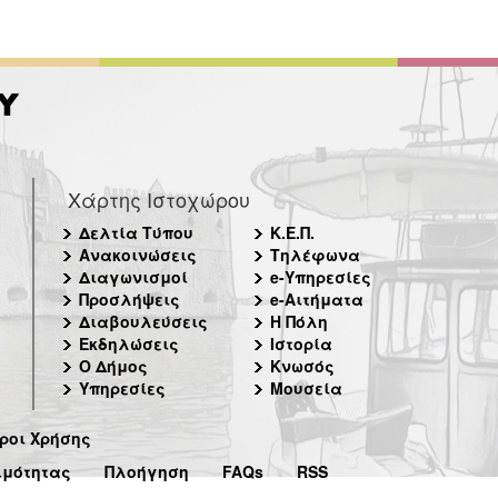
Χάρτης Ιστοχώρου
Δελτία Τύπου
Κ.Ε.Π.
Ανακοινώσεις
Τηλέφωνα
Διαγωνισμοί
e-Υπηρεσίες
Προσλήψεις
e-Αιτήματα
Διαβουλεύσεις
Η Πόλη
Εκδηλώσεις
Ιστορία
Ο Δήμος
Κνωσός
Υπηρεσίες
Μουσεία
ροι Χρήσης
ιμότητας
Πλοήγηση
FAQs
RSS