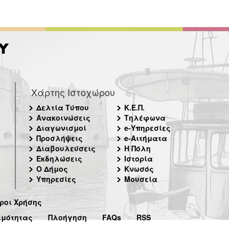
Χάρτης Ιστοχώρου
Δελτία Τύπου
Κ.Ε.Π.
Ανακοινώσεις
Τηλέφωνα
Διαγωνισμοί
e-Υπηρεσίες
Προσλήψεις
e-Αιτήματα
Διαβουλεύσεις
Η Πόλη
Εκδηλώσεις
Ιστορία
Ο Δήμος
Κνωσός
Υπηρεσίες
Μουσεία
ροι Χρήσης
ιμότητας
Πλοήγηση
FAQs
RSS