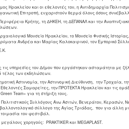
μος Ηρακλείου και οι εθελοντές του, η Αντιδημαρχία Πολιτισμ
γανωτική Επιτροπή, ευχαριστούν θερμά όλους όσους συνέβαλ
Περιφέρεια Κρήτης, τη ΔΗΚΕΗ, τη ΔΕΠΑΝΑΛ και την Αναπτυξιακ
ηλώσεων.
ρχαιολογικό Μουσείο Ηρακλείου, το Μουσείο Φυσικής Ιστορίας,
δρύματα Ανδρέα και Μαρίας Καλοκαιρινού, τον Εμπορικό Σύλλο
Ε.Κ.
 τις υπηρεσίες του Δήμου που εργάστηκαν ασταμάτητα με ζήλο
 τέλος των εκδηλώσεων.
ημοτική Αστυνομία, την Αστυνομική Διεύθυνση, την Τροχαία, τη
 Εθελοντές Σαμαρείτες, την ΠΡΟΤΕΚΤΑ Ηρακλείου και τις ομάδες
«Green Team» για τη στήριξη τους.
 Πολιτιστικούς Συλλόγους Άνω Ασιτών, Βενεράτου, Κερασών, 
βαλλοντολογικό σύλλογο της Αγίας Τριάδας, που για άλλη μ
τοιμασία του φεστιβάλ.
 μεγάλους χορηγούς: PRAKTIKER και ΜEGAPLAST.