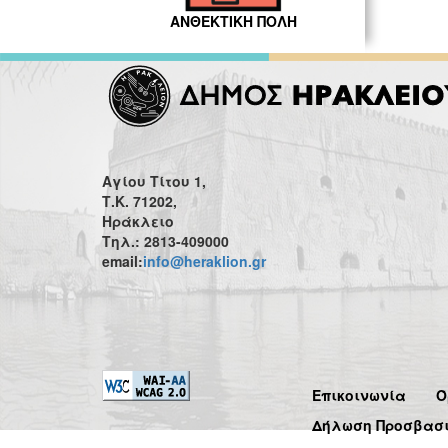
ΑΝΘΕΚΤΙΚΗ ΠΟΛΗ
Αγίου Τίτου 1,
Τ.Κ. 71202,
Ηράκλειο
Τηλ.: 2813-409000
email:
info@heraklion.gr
Επικοινωνία
Ό
Δήλωση Προσβασ