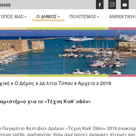
09409
ΤΟΠΟΣ ΜΑΣ
Ο ΔΗΜΟΣ
ΠΟΛΙΤΙΣΜΟΣ
ΑΝΘΕΚΤΙΚΗ
χική
Ο Δήμος
Δελτία Τύπου
Αρχείο
2019
αριστήριο για το «Τέχνη Καθ΄ οδόν»
ο Παγκρήτιο Φεστιβάλ Δρόμου «Τέχνη Καθ’ Οδόν» 2019 ολοκληρώ
τερο τρόπο, αφήνοντας πίσω αμέτρητες όμορφες στιγμές και