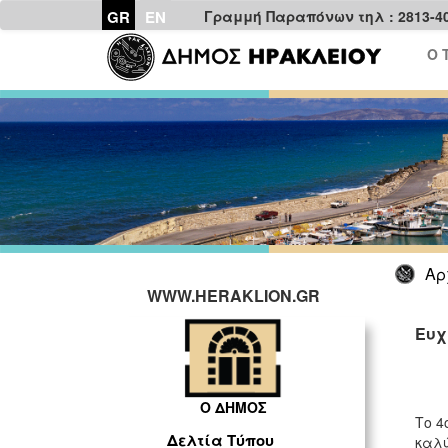
GR
EN
Γραμμή Παραπόνων τηλ : 2813-4
Ο 
Αρ
WWW.HERAKLION.GR
Ευχ
Ο ΔΗΜΟΣ
Το 4
Δελτία Τύπου
καλύ