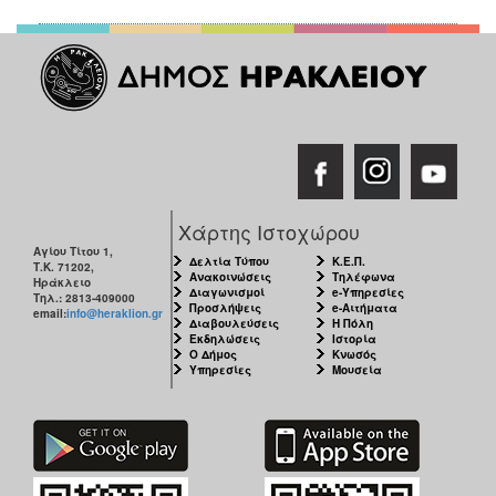
Χάρτης Ιστοχώρου
Αγίου Τίτου 1,
Δελτία Τύπου
Κ.Ε.Π.
Τ.Κ. 71202,
Ανακοινώσεις
Τηλέφωνα
Ηράκλειο
Διαγωνισμοί
e-Υπηρεσίες
Τηλ.: 2813-409000
Προσλήψεις
e-Αιτήματα
email:
info@heraklion.gr
Διαβουλεύσεις
Η Πόλη
Εκδηλώσεις
Ιστορία
Ο Δήμος
Κνωσός
Υπηρεσίες
Μουσεία