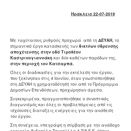
2018
2017
Ηράκλειο 22-07-2019
2016
2015
2013
Με ταχύτατους ρυθμούς προχωρά από τη
ΔΕΥΑΗ,
το
2012
σημαντικό έργο κατασκευής των
δικτύων ύδρευσης
αποχέτευσης στην οδό Τιμοθέου
2011
Καστρινογιαννάκη
και δύο καθέτων παρόδων της,
2010
στην περιοχή του Κατσαμπά.
2006
Όλες οι διαδικασίες για την εκτέλεση του έργου,
που ξεκίνησαν στις 4 Ιουνίου, όταν γνωστοποιήθηκε
στη ΔΕΥΑΗ η χρηματοδότησή του από το Πρόγραμμα
Δημοσίων Επενδύσεων, προχώρησαν άμεσα.
Συγκεκριμένα, πραγματοποιήθηκε ο συνοπτικός
Ο
ΤΟΠΟΣ
διαγωνισμός και όλες οι προβλεπόμενες από τις
ΜΑΣ
ισχύουσες διατάξεις ενέργειες για την ανάθεση
του έργου.
ΠΟΛΙΤΙΣΜΟΣ
Στη συνέχεια, υπεγράφη η σύμβαση με την ανάδοχο
εταιρεία Ανδρούλα Σουρούλλα & ΣΙΑ Ε.Ε, ύψους