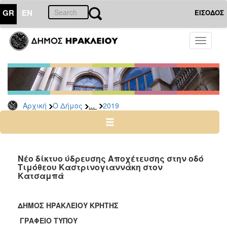
GR
EN
ΕΙΣΟΔΟΣ
Ο
Toggle
ΔΗΜΟΣ
navigati
Δελτία
Τύπου
Αρχείο
...
Αρχική
Ο Δήμος
2019
2026
2025
2024
2023
Νέο δίκτυο ύδρευσης Αποχέτευσης στην οδό
Τιμόθεου Καστρινογιαννάκη στον
2022
Κατσαμπά
2021
2020
ΔΗΜΟΣ ΗΡΑΚΛΕΙΟΥ ΚΡΗΤΗΣ
2019
ΓΡΑΦΕΙΟ ΤΥΠΟΥ