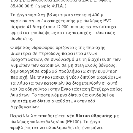
ΑΝΘΕΚΤΙΚΗ
35.400,00 € ( χωρίς Φ.Π.Α. )
ΠΟΛΗ
Το έργο περιλαμβάνει την κατασκευή 400 μ.
περίπου αγωγών αποχέτευσης με σωλήνες PVC
σειράς 41 διαμέτρου D 200 mm με τα αντίστοιχα
φρεάτια επισκέψεως και τις παροχές – ιδιωτικές
συνδέσεις.
Ο υψηλός υδροφόρος ορίζοντας της περιοχής,
ιδιαίτερα σε περιόδους παρατεταμένων
βροχοπτώσεων, σε συνδυασμό με τη διοχέτευση των
λυμάτων των κατοικιών σε μη στεγανούς βόθρους,
δημιουργούσε σοβαρά προβλήματα στην ευρύτερη
περιοχή. Με την κατασκευή νέου δικτύου ακαθάρτων
τα λύματα των κατοικιών θα διοχετευθούν σ΄ αυτό
και θα οδηγούνται στην Εγκατάσταση Επεξεργασίας
Λυμάτων. Το προτεινόμενο δίκτυο θα συνδεθεί σε
υφιστάμενο δίκτυο ακαθάρτων στην οδό
Δερβενακίων.
Παράλληλα τοποθετείται
νέο δίκτυο ύδρευσης
με
σωλήνες πολυαιθυλενίου (PE100). Το έργο
προβλέπεται να ολοκληρωθεί σε ένα μήνα.