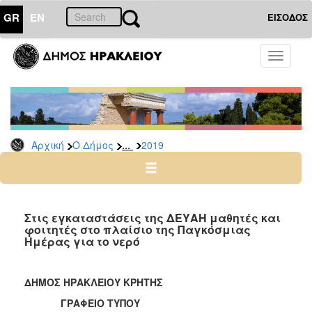
GR
EN
ΕΙΣΟΔΟΣ
Ο
Toggle
ΔΗΜΟΣ
navigati
Δελτία
Τύπου
Αρχείο
...
Αρχική
Ο Δήμος
2019
2026
2025
2024
2023
Στις εγκαταστάσεις της ΔΕΥΑΗ μαθητές και
φοιτητές στο πλαίσιο της Παγκόσμιας
2022
Ημέρας για το νερό
2021
2020
ΔΗΜΟΣ ΗΡΑΚΛΕΙΟΥ ΚΡΗΤΗΣ
2019
ΓΡΑΦΕΙΟ ΤΥΠΟΥ