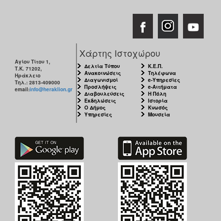
Χάρτης Ιστοχώρου
Αγίου Τίτου 1,
Δελτία Τύπου
Κ.Ε.Π.
Τ.Κ. 71202,
Ανακοινώσεις
Τηλέφωνα
Ηράκλειο
Διαγωνισμοί
e-Υπηρεσίες
Τηλ.: 2813-409000
Προσλήψεις
e-Αιτήματα
email:
info@heraklion.gr
Διαβουλεύσεις
Η Πόλη
Εκδηλώσεις
Ιστορία
Ο Δήμος
Κνωσός
Υπηρεσίες
Μουσεία