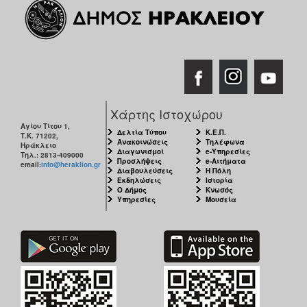
ΑΝΘΕΚΤΙΚΗ
ΠΟΛΗ
Χάρτης Ιστοχώρου
Αγίου Τίτου 1,
Δελτία Τύπου
Κ.Ε.Π.
Τ.Κ. 71202,
Ανακοινώσεις
Τηλέφωνα
Ηράκλειο
Διαγωνισμοί
e-Υπηρεσίες
Τηλ.: 2813-409000
Προσλήψεις
e-Αιτήματα
email:
info@heraklion.gr
Διαβουλεύσεις
Η Πόλη
Εκδηλώσεις
Ιστορία
Ο Δήμος
Κνωσός
Υπηρεσίες
Μουσεία