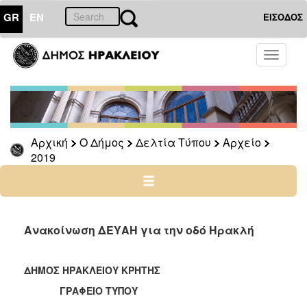
GR
EN
ΕΙΣΟΔΟΣ
Ο
Toggle
ΔΗΜΟΣ
navigati
Δελτία
Τύπου
Αρχείο
Αρχική
Ο Δήμος
Δελτία Τύπου
Αρχείο
2026
2019
2025
2024
2023
2022
Ανακοίνωση ΔΕΥΑΗ για την οδό Ηρακλή
2021
2020
ΔΗΜΟΣ ΗΡΑΚΛΕΙΟΥ ΚΡΗΤΗΣ
2019
ΓΡΑΦΕΙΟ ΤΥΠΟΥ