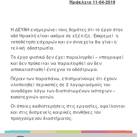
2018
Ηράκλειο 11-04-2019
2017
2016
2015
Η ΔΕΥΑΗ ενημερώνει τους δημότες ότι το έργο στην
οδό Ηρακλή είναι ακόμα σε εξέλιξη . Εκκρεμεί η
2013
τοποθέτηση εσχαρών και εν συνεχεία θα γίνει η
2012
τελική οδοστρωσία.
2011
Το έργο φυσικά δεν έχει παραληφθεί – υπογραφεί
και δεν πρόκειται να παραληφθεί αν δεν
2010
αποκατασταθεί έντεχνα το οδόστρωμα.
2006
Πέραν των παραπάνω, επισημαίνουμε ότι έχουν
υλοποιηθεί περικοπές σε 2 λογαριασμούς του
αναδόχου λόγω των διαπιστωμένων αστοχιών –
κακοτεχνιών αυτών.
Ο
Οι όποιες καθυστερήσεις στις εργασίες, οφείλονται
ΤΟΠΟΣ
και στις δυσμενείς καιρικές συνθήκες του
ΜΑΣ
προηγούμενου διαστήματος.
ΠΟΛΙΤΙΣΜΟΣ