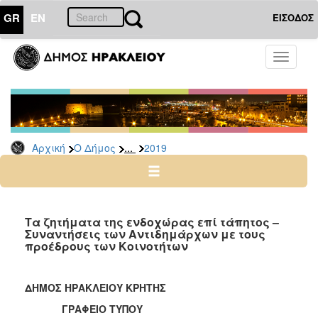
GR
EN
ΕΙΣΟΔΟΣ
Ο
Toggle
ΔΗΜΟΣ
navigati
Δελτία
Τύπου
Αρχείο
...
Αρχική
Ο Δήμος
2019
2026
2025
2024
2023
Τα ζητήματα της ενδοχώρας επί τάπητος –
Συναντήσεις των Αντιδημάρχων με τους
2022
προέδρους των Κοινοτήτων
2021
2020
ΔΗΜΟΣ ΗΡΑΚΛΕΙΟΥ ΚΡΗΤΗΣ
2019
ΓΡΑΦΕΙΟ ΤΥΠΟΥ