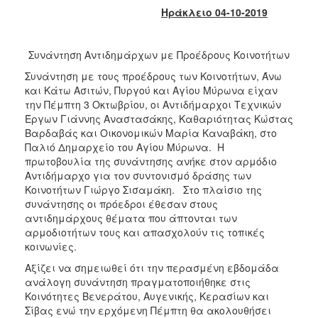
2018
Ηράκλειο 04-10-2019
2017
2016
Συνάντηση Αντιδημάρχων με Προέδρους Κοινοτήτων
2015
Συνάντηση με τους προέδρους των Κοινοτήτων, Άνω
2013
και Κάτω Ασιτών, Πυργού και Αγίου Μύρωνα είχαν
την Πέμπτη 3 Οκτωβρίου, οι Αντιδήμαρχοι Τεχνικών
2012
Έργων Γιάννης Αναστασάκης, Καθαριότητας Κώστας
2011
Βαρδαβάς και Οικονομικών Μαρία Καναβάκη, στο
Παλιό Δημαρχείο του Αγίου Μύρωνα. Η
2010
πρωτοβουλία της συνάντησης ανήκε στον αρμόδιο
2006
Αντιδήμαρχο για τον συντονισμό δράσης των
Κοινοτήτων Γιώργο Σισαμάκη. Στο πλαίσιο της
συνάντησης οι πρόεδροι έθεσαν στους
αντιδημάρχους θέματα που άπτονται των
αρμοδιοτήτων τους και απασχολούν τις τοπικές
Ο
κοινωνίες.
ΤΟΠΟΣ
ΜΑΣ
Αξίζει να σημειωθεί ότι την περασμένη εβδομάδα
ανάλογη συνάντηση πραγματοποιήθηκε στις
ΠΟΛΙΤΙΣΜΟΣ
Κοινότητες Βενεράτου, Αυγενικής, Κερασίων και
Σίβας ενώ την ερχόμενη Πέμπτη θα ακολουθήσει