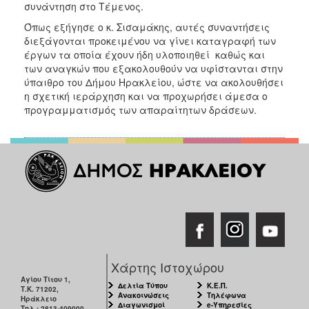
συνάντηση στο Τέμενος.
ΑΝΘΕΚΤΙΚΗ
ΠΟΛΗ
Όπως εξήγησε ο κ. Σισαμάκης, αυτές συναντήσεις
διεξάγονται προκειμένου να γίνει καταγραφή των
έργων τα οποία έχουν ήδη υλοποιηθεί καθώς και
των αναγκών που εξακολουθούν να υφίστανται στην
ύπαιθρο του Δήμου Ηρακλείου, ώστε να ακολουθήσει
η σχετική ιεράρχηση και να προχωρήσει άμεσα ο
προγραμματισμός των απαραίτητων δράσεων.
Χάρτης Ιστοχώρου
Αγίου Τίτου 1,
Δελτία Τύπου
Κ.Ε.Π.
Τ.Κ. 71202,
Ανακοινώσεις
Τηλέφωνα
Ηράκλειο
Διαγωνισμοί
e-Υπηρεσίες
Τηλ.: 2813-409000