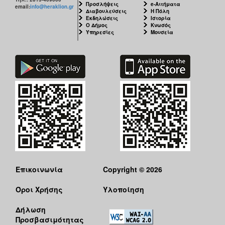
Προσλήψεις
e-Αιτήματα
email:
info@heraklion.gr
Διαβουλεύσεις
Η Πόλη
Εκδηλώσεις
Ιστορία
Ο Δήμος
Κνωσός
Υπηρεσίες
Μουσεία
Επικοινωνία
Copyright © 2026
Όροι Χρήσης
Υλοποίηση
Δήλωση
Προσβασιμότητας